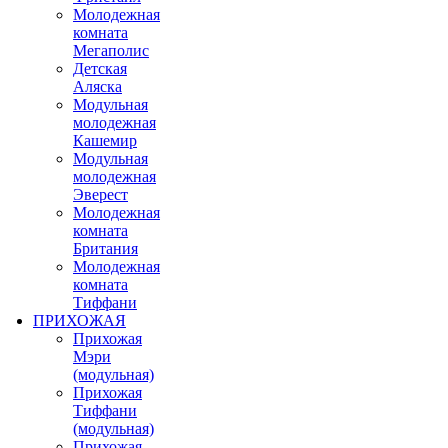
Молодежная
комната
Мегаполис
Детская
Аляска
Модульная
молодежная
Кашемир
Модульная
молодежная
Эверест
Молодежная
комната
Британия
Молодежная
комната
Тиффани
ПРИХОЖАЯ
Прихожая
Мэри
(модульная)
Прихожая
Тиффани
(модульная)
Прихожая