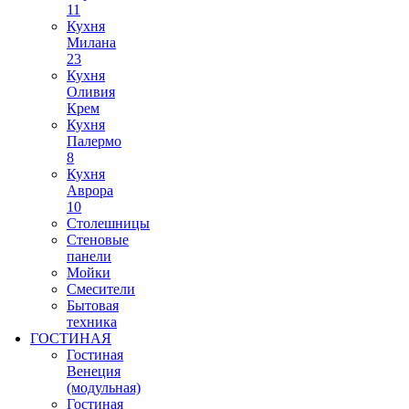
11
Кухня
Милана
23
Кухня
Оливия
Крем
Кухня
Палермо
8
Кухня
Аврора
10
Столешницы
Стеновые
панели
Мойки
Смесители
Бытовая
техника
ГОСТИНАЯ
Гостиная
Венеция
(модульная)
Гостиная