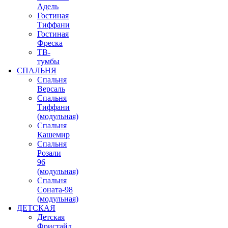
Адель
Гостиная
Тиффани
Гостиная
Фреска
ТВ-
тумбы
СПАЛЬНЯ
Спальня
Версаль
Спальня
Тиффани
(модульная)
Спальня
Кашемир
Спальня
Розали
96
(модульная)
Спальня
Соната-98
(модульная)
ДЕТСКАЯ
Детская
Фристайл