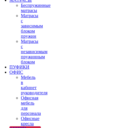
МАТРАСЫ
Беспружинные
матрасы
Матрасы
с
зависимым
блоком
пружин
Матрасы
с
независимым
пружинным
блоком
ПУФИКИ
ОФИС
Мебель
в
кабинет
руководителя
Офисная
мебель
для
персонала
Офисные
кресла