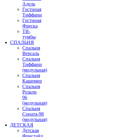
Адель
Гостиная
Тиффани
Гостиная
Фреска
ТВ-
тумбы
СПАЛЬНЯ
Спальня
Версаль
Спальня
Тиффани
(модульная)
Спальня
Кашемир
Спальня
Розали
96
(модульная)
Спальня
Соната-98
(модульная)
ДЕТСКАЯ
Детская
Фристайл