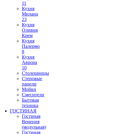
11
Кухня
Милана
23
Кухня
Оливия
Крем
Кухня
Палермо
8
Кухня
Аврора
10
Столешницы
Стеновые
панели
Мойки
Смесители
Бытовая
техника
ГОСТИНАЯ
Гостиная
Венеция
(модульная)
Гостиная