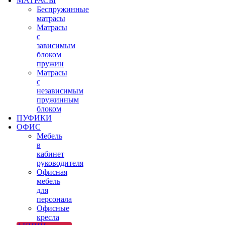
МАТРАСЫ
Беспружинные
матрасы
Матрасы
с
зависимым
блоком
пружин
Матрасы
с
независимым
пружинным
блоком
ПУФИКИ
ОФИС
Мебель
в
кабинет
руководителя
Офисная
мебель
для
персонала
Офисные
кресла