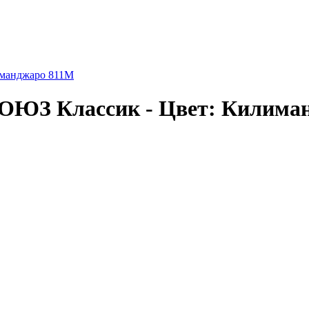
иманджаро 811М
СОЮЗ Классик - Цвет: Килима