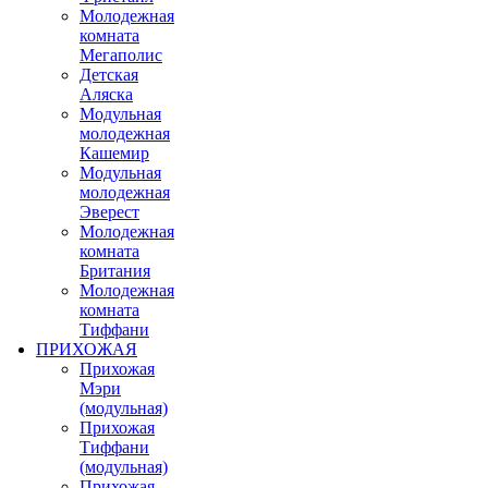
Молодежная
комната
Мегаполис
Детская
Аляска
Модульная
молодежная
Кашемир
Модульная
молодежная
Эверест
Молодежная
комната
Британия
Молодежная
комната
Тиффани
ПРИХОЖАЯ
Прихожая
Мэри
(модульная)
Прихожая
Тиффани
(модульная)
Прихожая