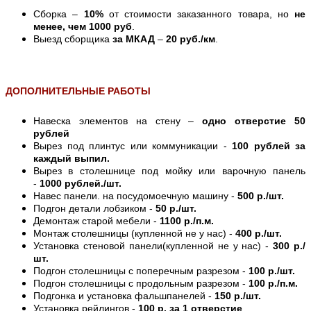
Сборка –
10%
от стоимости заказанного товара, но
не
менее, чем 1000 руб
.
Выезд сборщика
за МКАД
–
20 руб./км
.
ДОПОЛНИТЕЛЬНЫЕ РАБОТЫ
Навеска элементов на стену –
одно отверстие 50
рублей
Вырез под плинтус или коммуникации -
100 рублей за
каждый выпил.
Вырез в столешнице под мойку или варочную панель
-
1000 рублей./шт.
Навес панели. на посудомоечную машину -
500 р./шт.
Подгон детали лобзиком -
50 р./шт.
Демонтаж старой мебели -
1100 р./п.м.
Монтаж столешницы (купленной не у нас) -
400 р./шт.
Установка стеновой панели(купленной не у нас) -
300 р./
шт.
Подгон столешницы с поперечным разрезом -
100 р./шт.
Подгон столешницы с продольным разрезом -
100 р./п.м.
Подгонка и установка фальшпанелей -
150 р./шт.
Установка рейлингов -
100 р. за 1 отверстие