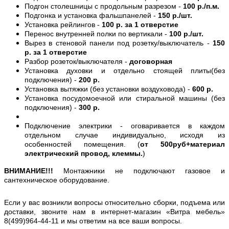
Подгон столешницы с продольным разрезом -
100 р./п.м.
Подгонка и установка фальшпанелей -
150 р./шт.
Установка рейлингов -
100 р. за 1 отверстие
Перенос внутренней полки по вертикали -
100 р./шт.
Вырез в стеновой панели под розетку/выключатель -
150
р. за 1 отверстие
Разбор розеток/выключателя -
договорная
Установка духовки и отдельно стоящей плиты(без
подключения) -
200 р.
Установка вытяжки (без установки воздуховода) -
600 р.
Установка посудомоечной или стиральной машины (без
подключения) -
300 р.
Подключение электрики - оговаривается в каждом
отдельном случае индивидуально, исходя из
особенностей помещения. (
от 500руб+материал
электрический провод, клеммы.
)
ВНИМАНИЕ!!!
Монтажники не подключают газовое и
сантехническое оборудование.
Если у вас возникли вопросы относительно сборки, подъема или
доставки, звоните нам в интернет-магазин «Витра мебель»
8(499)964-44-11 и мы ответим на все ваши вопросы.