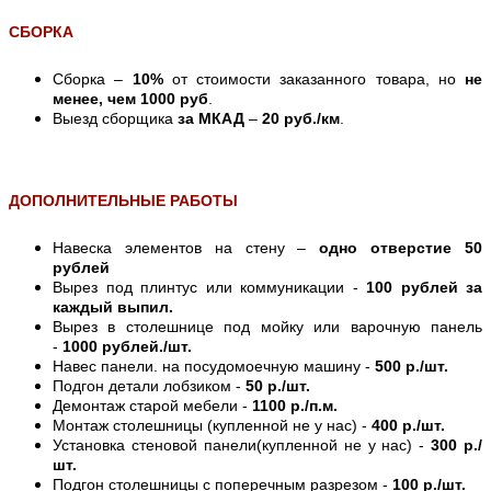
СБОРКА
Сборка –
10%
от стоимости заказанного товара, но
не
менее, чем 1000 руб
.
Выезд сборщика
за МКАД
–
20 руб./км
.
ДОПОЛНИТЕЛЬНЫЕ РАБОТЫ
Навеска элементов на стену –
одно отверстие 50
рублей
Вырез под плинтус или коммуникации -
100 рублей за
каждый выпил.
Вырез в столешнице под мойку или варочную панель
-
1000 рублей./шт.
Навес панели. на посудомоечную машину -
500 р./шт.
Подгон детали лобзиком -
50 р./шт.
Демонтаж старой мебели -
1100 р./п.м.
Монтаж столешницы (купленной не у нас) -
400 р./шт.
Установка стеновой панели(купленной не у нас) -
300 р./
шт.
Подгон столешницы с поперечным разрезом -
100 р./шт.