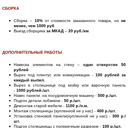
СБОРКА
Сборка –
10%
от стоимости заказанного товара, но
не
менее, чем 1000 руб
.
Выезд сборщика
за МКАД
–
20 руб./км
.
ДОПОЛНИТЕЛЬНЫЕ РАБОТЫ
Навеска элементов на стену –
одно отверстие 50
рублей
Вырез под плинтус или коммуникации -
100 рублей за
каждый выпил.
Вырез в столешнице под мойку или варочную панель
-
1000 рублей./шт.
Навес панели. на посудомоечную машину -
500 р./шт.
Подгон детали лобзиком -
50 р./шт.
Демонтаж старой мебели -
1100 р./п.м.
Монтаж столешницы (купленной не у нас) -
400 р./шт.
Установка стеновой панели(купленной не у нас) -
300 р./
шт.
Подгон столешницы с поперечным разрезом -
100 р./шт.