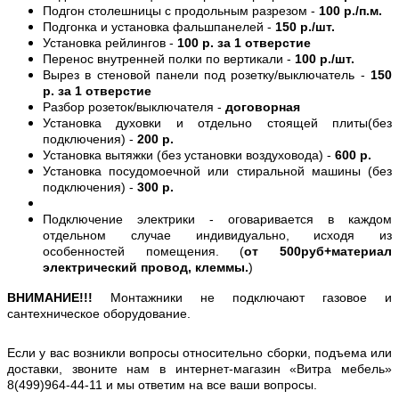
Подгон столешницы с продольным разрезом -
100 р./п.м.
Подгонка и установка фальшпанелей -
150 р./шт.
Установка рейлингов -
100 р. за 1 отверстие
Перенос внутренней полки по вертикали -
100 р./шт.
Вырез в стеновой панели под розетку/выключатель -
150
р. за 1 отверстие
Разбор розеток/выключателя -
договорная
Установка духовки и отдельно стоящей плиты(без
подключения) -
200 р.
Установка вытяжки (без установки воздуховода) -
600 р.
Установка посудомоечной или стиральной машины (без
подключения) -
300 р.
Подключение электрики - оговаривается в каждом
отдельном случае индивидуально, исходя из
особенностей помещения. (
от 500руб+материал
электрический провод, клеммы.
)
ВНИМАНИЕ!!!
Монтажники не подключают газовое и
сантехническое оборудование.
Если у вас возникли вопросы относительно сборки, подъема или
доставки, звоните нам в интернет-магазин «Витра мебель»
8(499)964-44-11 и мы ответим на все ваши вопросы.