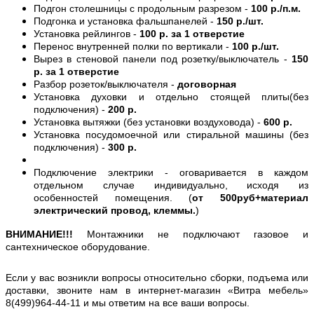
Подгон столешницы с продольным разрезом -
100 р./п.м.
Подгонка и установка фальшпанелей -
150 р./шт.
Установка рейлингов -
100 р. за 1 отверстие
Перенос внутренней полки по вертикали -
100 р./шт.
Вырез в стеновой панели под розетку/выключатель -
150
р. за 1 отверстие
Разбор розеток/выключателя -
договорная
Установка духовки и отдельно стоящей плиты(без
подключения) -
200 р.
Установка вытяжки (без установки воздуховода) -
600 р.
Установка посудомоечной или стиральной машины (без
подключения) -
300 р.
Подключение электрики - оговаривается в каждом
отдельном случае индивидуально, исходя из
особенностей помещения. (
от 500руб+материал
электрический провод, клеммы.
)
ВНИМАНИЕ!!!
Монтажники не подключают газовое и
сантехническое оборудование.
Если у вас возникли вопросы относительно сборки, подъема или
доставки, звоните нам в интернет-магазин «Витра мебель»
8(499)964-44-11 и мы ответим на все ваши вопросы.