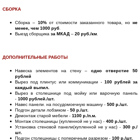
СБОРКА
Сборка –
10%
от стоимости заказанного товара, но
не
менее, чем 1000 руб
.
Выезд сборщика
за МКАД
–
20 руб./км
.
ДОПОЛНИТЕЛЬНЫЕ РАБОТЫ
Навеска элементов на стену –
одно отверстие 50
рублей
Вырез под плинтус или коммуникации -
100 рублей за
каждый выпил.
Вырез в столешнице под мойку или варочную панель
-
1000 рублей./шт.
Навес панели. на посудомоечную машину -
500 р./шт.
Подгон детали лобзиком -
50 р./шт.
Демонтаж старой мебели -
1100 р./п.м.
Монтаж столешницы (купленной не у нас) -
400 р./шт.
Установка стеновой панели(купленной не у нас) -
300 р./
шт.
Подгон столешницы с поперечным разрезом -
100 р./шт.