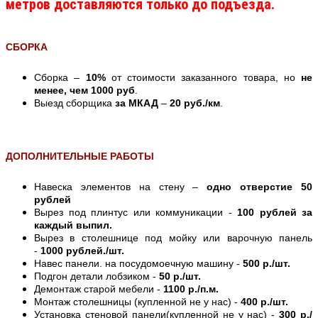
метров доставляются только до подъезда.
СБОРКА
Сборка –
10%
от стоимости заказанного товара, но
не
менее, чем 1000 руб
.
Выезд сборщика
за МКАД
–
20 руб./км
.
ДОПОЛНИТЕЛЬНЫЕ РАБОТЫ
Навеска элементов на стену –
одно отверстие 50
рублей
Вырез под плинтус или коммуникации -
100 рублей за
каждый выпил.
Вырез в столешнице под мойку или варочную панель
-
1000 рублей./шт.
Навес панели. на посудомоечную машину -
500 р./шт.
Подгон детали лобзиком -
50 р./шт.
Демонтаж старой мебели -
1100 р./п.м.
Монтаж столешницы (купленной не у нас) -
400 р./шт.
Установка стеновой панели(купленной не у нас) -
300 р./