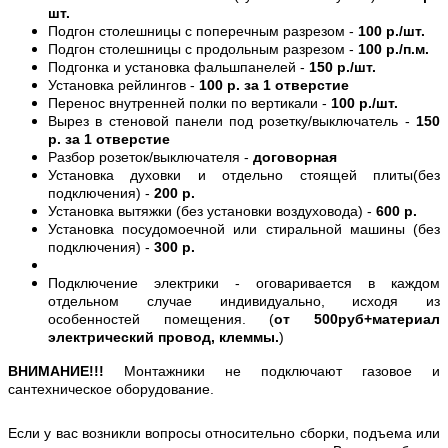
шт.
Подгон столешницы с поперечным разрезом -
100 р./шт.
Подгон столешницы с продольным разрезом -
100 р./п.м.
Подгонка и установка фальшпанелей -
150 р./шт.
Установка рейлингов -
100 р. за 1 отверстие
Перенос внутренней полки по вертикали -
100 р./шт.
Вырез в стеновой панели под розетку/выключатель -
150
р. за 1 отверстие
Разбор розеток/выключателя -
договорная
Установка духовки и отдельно стоящей плиты(без
подключения) -
200 р.
Установка вытяжки (без установки воздуховода) -
600 р.
Установка посудомоечной или стиральной машины (без
подключения) -
300 р.
Подключение электрики - оговаривается в каждом
отдельном случае индивидуально, исходя из
особенностей помещения. (
от 500руб+материал
электрический провод, клеммы.
)
ВНИМАНИЕ!!!
Монтажники не подключают газовое и
сантехническое оборудование.
Если у вас возникли вопросы относительно сборки, подъема или