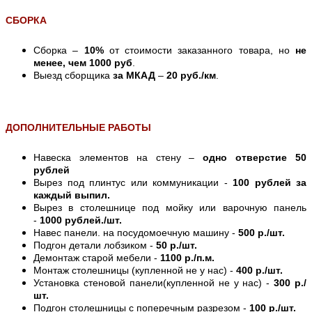
СБОРКА
Сборка –
10%
от стоимости заказанного товара, но
не
менее, чем 1000 руб
.
Выезд сборщика
за МКАД
–
20 руб./км
.
ДОПОЛНИТЕЛЬНЫЕ РАБОТЫ
Навеска элементов на стену –
одно отверстие 50
рублей
Вырез под плинтус или коммуникации -
100 рублей за
каждый выпил.
Вырез в столешнице под мойку или варочную панель
-
1000 рублей./шт.
Навес панели. на посудомоечную машину -
500 р./шт.
Подгон детали лобзиком -
50 р./шт.
Демонтаж старой мебели -
1100 р./п.м.
Монтаж столешницы (купленной не у нас) -
400 р./шт.
Установка стеновой панели(купленной не у нас) -
300 р./
шт.
Подгон столешницы с поперечным разрезом -
100 р./шт.