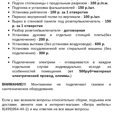
Подгон столешницы с продольным разрезом -
100 р./п.м.
Подгонка и установка фальшпанелей -
150 р./шт.
Установка рейлингов -
100 р. за 1 отверстие
Перенос внутренней полки по вертикали -
100 р./шт.
Вырез в стеновой панели под розетку/выключатель -
150
р. за 1 отверстие
Разбор розеток/выключателя -
договорная
Установка духовки и отдельно стоящей плиты(без
подключения) -
200 р.
Установка вытяжки (без установки воздуховода) -
600 р.
Установка посудомоечной или стиральной машины (без
подключения) -
300 р.
Подключение электрики - оговаривается в каждом
отдельном случае индивидуально, исходя из
особенностей помещения. (
от 500руб+материал
электрический провод, клеммы.
)
ВНИМАНИЕ!!!
Монтажники не подключают газовое и
сантехническое оборудование.
Если у вас возникли вопросы относительно сборки, подъема или
доставки, звоните нам в интернет-магазин «Витра мебель»
8(499)964-44-11 и мы ответим на все ваши вопросы.