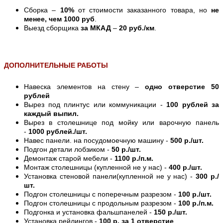
Сборка –
10%
от стоимости заказанного товара, но
не
менее, чем 1000 руб
.
Выезд сборщика
за МКАД
–
20 руб./км
.
ДОПОЛНИТЕЛЬНЫЕ РАБОТЫ
Навеска элементов на стену –
одно отверстие 50
рублей
Вырез под плинтус или коммуникации -
100 рублей за
каждый выпил.
Вырез в столешнице под мойку или варочную панель
-
1000 рублей./шт.
Навес панели. на посудомоечную машину -
500 р./шт.
Подгон детали лобзиком -
50 р./шт.
Демонтаж старой мебели -
1100 р./п.м.
Монтаж столешницы (купленной не у нас) -
400 р./шт.
Установка стеновой панели(купленной не у нас) -
300 р./
шт.
Подгон столешницы с поперечным разрезом -
100 р./шт.
Подгон столешницы с продольным разрезом -
100 р./п.м.
Подгонка и установка фальшпанелей -
150 р./шт.
Установка рейлингов -
100 р. за 1 отверстие