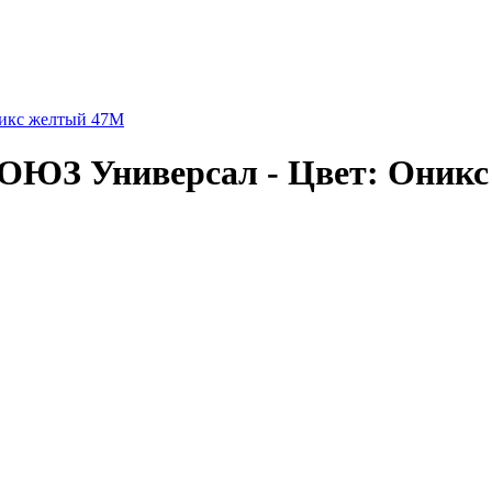
никс желтый 47М
СОЮЗ Универсал - Цвет: Оник