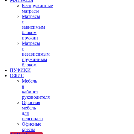
МАТРАСЫ
Беспружинные
матрасы
Матрасы
с
зависимым
блоком
пружин
Матрасы
с
независимым
пружинным
блоком
ПУФИКИ
ОФИС
Мебель
в
кабинет
руководителя
Офисная
мебель
для
персонала
Офисные
кресла