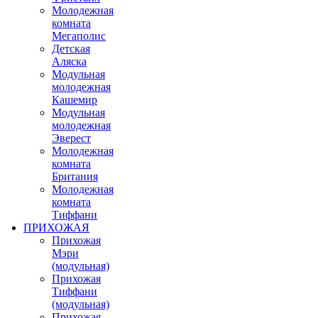
Молодежная
комната
Мегаполис
Детская
Аляска
Модульная
молодежная
Кашемир
Модульная
молодежная
Эверест
Молодежная
комната
Британия
Молодежная
комната
Тиффани
ПРИХОЖАЯ
Прихожая
Мэри
(модульная)
Прихожая
Тиффани
(модульная)
Прихожая