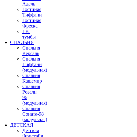
Адель
Гостиная
Тиффани
Гостиная
Фреска
ТВ-
тумбы
СПАЛЬНЯ
Спальня
Версаль
Спальня
Тиффани
(модульная)
Спальня
Кашемир
Спальня
Розали
96
(модульная)
Спальня
Соната-98
(модульная)
ДЕТСКАЯ
Детская
Фристайл