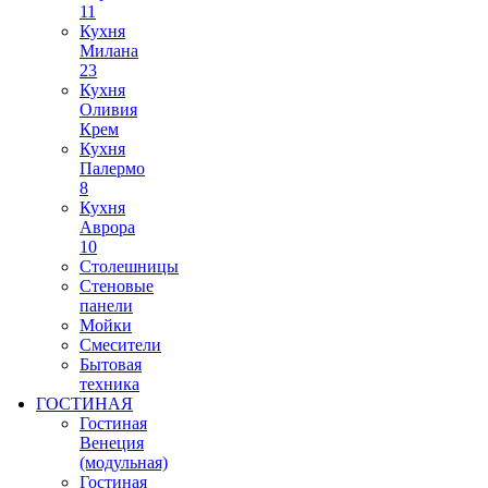
11
Кухня
Милана
23
Кухня
Оливия
Крем
Кухня
Палермо
8
Кухня
Аврора
10
Столешницы
Стеновые
панели
Мойки
Смесители
Бытовая
техника
ГОСТИНАЯ
Гостиная
Венеция
(модульная)
Гостиная