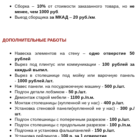
Сборка –
10%
от стоимости заказанного товара, но
не
менее, чем 1000 руб
.
Выезд сборщика
за МКАД
–
20 руб./км
.
ДОПОЛНИТЕЛЬНЫЕ РАБОТЫ
Навеска элементов на стену –
одно отверстие 50
рублей
Вырез под плинтус или коммуникации -
100 рублей за
каждый выпил.
Вырез в столешнице под мойку или варочную панель
-
1000 рублей./шт.
Навес панели. на посудомоечную машину -
500 р./шт.
Подгон детали лобзиком -
50 р./шт.
Демонтаж старой мебели -
1100 р./п.м.
Монтаж столешницы (купленной не у нас) -
400 р./шт.
Установка стеновой панели(купленной не у нас) -
300 р./
шт.
Подгон столешницы с поперечным разрезом -
100 р./шт.
Подгон столешницы с продольным разрезом -
100 р./п.м.
Подгонка и установка фальшпанелей -
150 р./шт.
Установка рейлингов -
100 р. за 1 отверстие