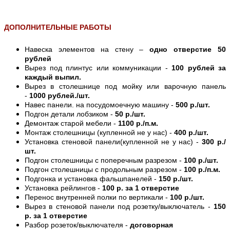
ДОПОЛНИТЕЛЬНЫЕ РАБОТЫ
Навеска элементов на стену –
одно отверстие 50
рублей
Вырез под плинтус или коммуникации -
100 рублей за
каждый выпил.
Вырез в столешнице под мойку или варочную панель
-
1000 рублей./шт.
Навес панели. на посудомоечную машину -
500 р./шт.
Подгон детали лобзиком -
50 р./шт.
Демонтаж старой мебели -
1100 р./п.м.
Монтаж столешницы (купленной не у нас) -
400 р./шт.
Установка стеновой панели(купленной не у нас) -
300 р./
шт.
Подгон столешницы с поперечным разрезом -
100 р./шт.
Подгон столешницы с продольным разрезом -
100 р./п.м.
Подгонка и установка фальшпанелей -
150 р./шт.
Установка рейлингов -
100 р. за 1 отверстие
Перенос внутренней полки по вертикали -
100 р./шт.
Вырез в стеновой панели под розетку/выключатель -
150
р. за 1 отверстие
Разбор розеток/выключателя -
договорная