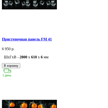
Пристеночная панель FM 41
6 950 р.
ШxГxВ -
2800
x
610
x
6
мм
В корзину