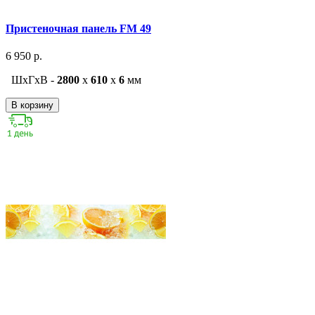
Пристеночная панель FM 49
6 950 р.
ШxГxВ -
2800
x
610
x
6
мм
В корзину