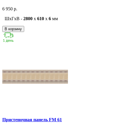
6 950 р.
ШxГxВ -
2800
x
610
x
6
мм
В корзину
Пристеночная панель FM 61