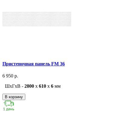
Пристеночная панель FM 36
6 950 р.
ШxГxВ -
2800
x
610
x
6
мм
В корзину