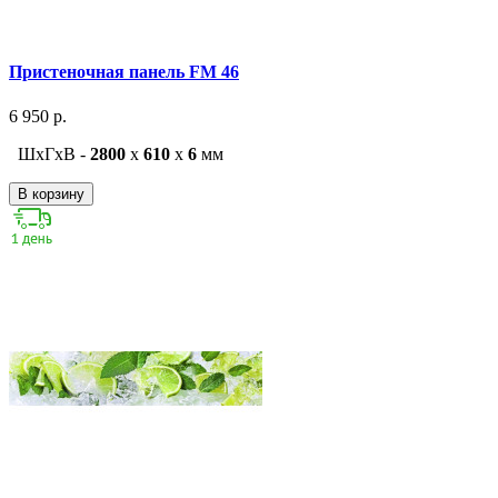
Пристеночная панель FM 46
6 950 р.
ШxГxВ -
2800
x
610
x
6
мм
В корзину