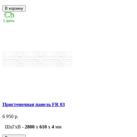
В корзину
Пристеночная панель FR 03
6 950 р.
ШxГxВ -
2800
x
610
x
4
мм