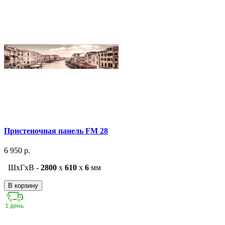
Пристеночная панель FM 28
6 950 р.
ШxГxВ -
2800
x
610
x
6
мм
В корзину