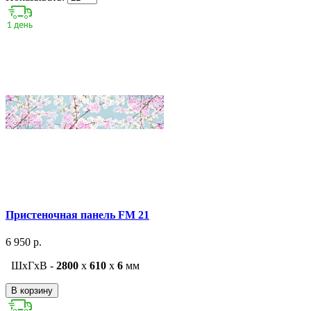
Пристеночная панель FM 21
6 950 р.
ШxГxВ -
2800
x
610
x
6
мм
В корзину