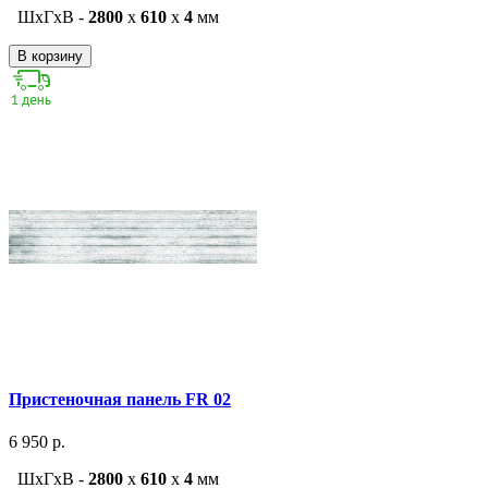
ШxГxВ -
2800
x
610
x
4
мм
В корзину
Пристеночная панель FR 02
6 950 р.
ШxГxВ -
2800
x
610
x
4
мм