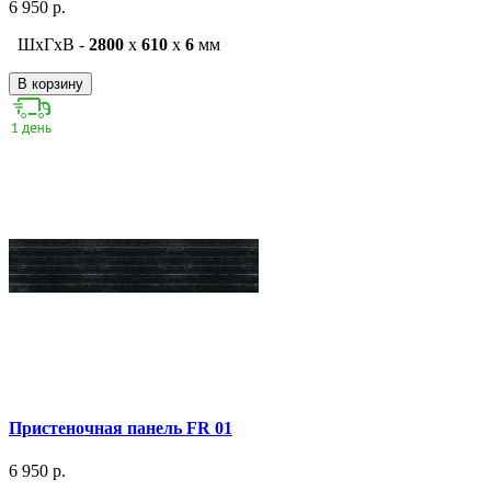
6 950 р.
ШxГxВ -
2800
x
610
x
6
мм
В корзину
Пристеночная панель FR 01
6 950 р.