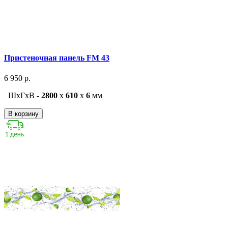
Пристеночная панель FM 43
6 950 р.
ШxГxВ -
2800
x
610
x
6
мм
В корзину