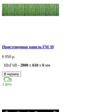
Пристеночная панель FM 39
6 950 р.
ШxГxВ -
2800
x
610
x
6
мм
В корзину