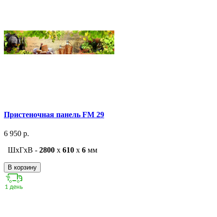
Пристеночная панель FM 29
6 950 р.
ШxГxВ -
2800
x
610
x
6
мм
В корзину