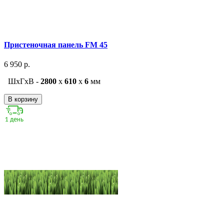
Пристеночная панель FM 45
6 950 р.
ШxГxВ -
2800
x
610
x
6
мм
В корзину