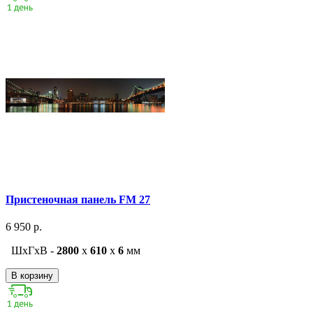
Пристеночная панель FM 27
6 950 р.
ШxГxВ -
2800
x
610
x
6
мм
В корзину