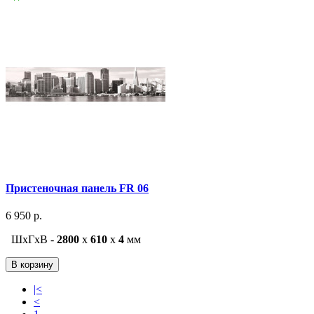
Пристеночная панель FR 06
6 950 р.
ШxГxВ -
2800
x
610
x
4
мм
В корзину
|<
<