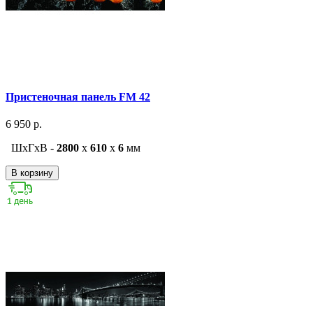
Пристеночная панель FM 42
6 950 р.
ШxГxВ -
2800
x
610
x
6
мм
В корзину