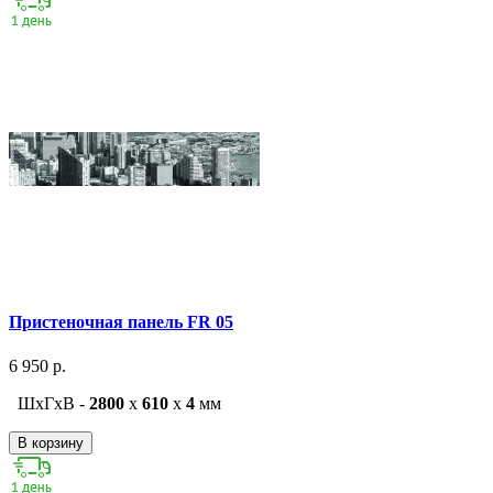
Пристеночная панель FR 05
6 950 р.
ШxГxВ -
2800
x
610
x
4
мм
В корзину