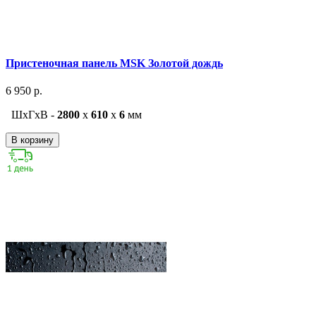
Пристеночная панель MSK Золотой дождь
6 950 р.
ШxГxВ -
2800
x
610
x
6
мм
В корзину