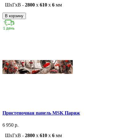
ШxГxВ -
2800
x
610
x
6
мм
В корзину
Пристеночная панель MSK Париж
6 950 р.
ШxГxВ -
2800
x
610
x
6
мм