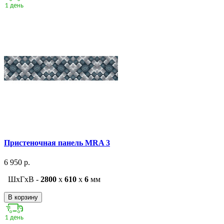
Пристеночная панель MRA 3
6 950 р.
ШxГxВ -
2800
x
610
x
6
мм
В корзину