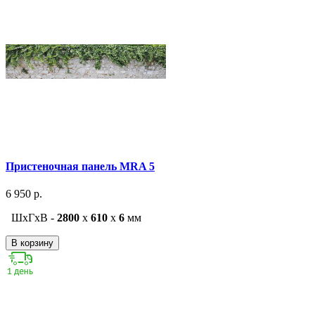
Пристеночная панель MRA 5
6 950 р.
ШxГxВ -
2800
x
610
x
6
мм
В корзину