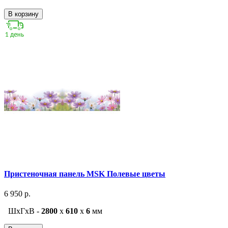
В корзину
Пристеночная панель MSK Полевые цветы
6 950 р.
ШxГxВ -
2800
x
610
x
6
мм