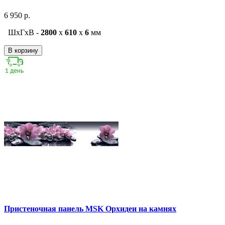
6 950 р.
ШxГxВ -
2800
x
610
x
6
мм
В корзину
Пристеночная панель MSK Орхидеи на камнях