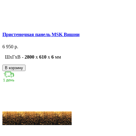
Пристеночная панель MSK Вишни
6 950 р.
ШxГxВ -
2800
x
610
x
6
мм
В корзину