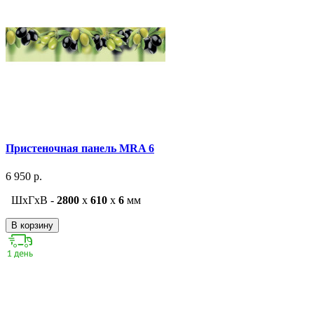
Пристеночная панель MRA 6
6 950 р.
ШxГxВ -
2800
x
610
x
6
мм
В корзину