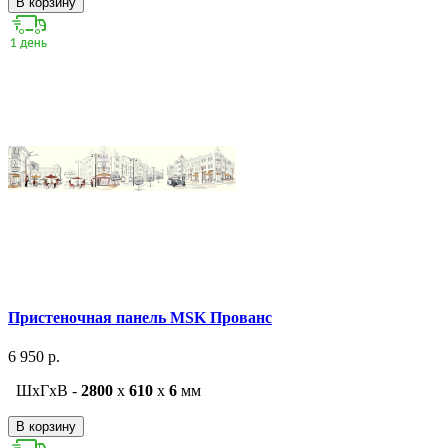
В корзину
Пристеночная панель MSK Прованс
6 950 р.
ШxГxВ -
2800
x
610
x
6
мм
В корзину