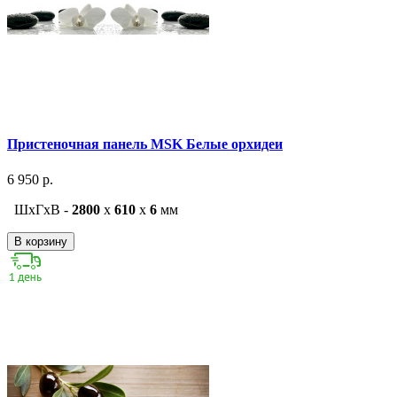
Пристеночная панель MSK Белые орхидеи
6 950 р.
ШxГxВ -
2800
x
610
x
6
мм
В корзину