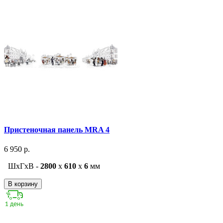
Пристеночная панель MRA 4
6 950 р.
ШxГxВ -
2800
x
610
x
6
мм
В корзину