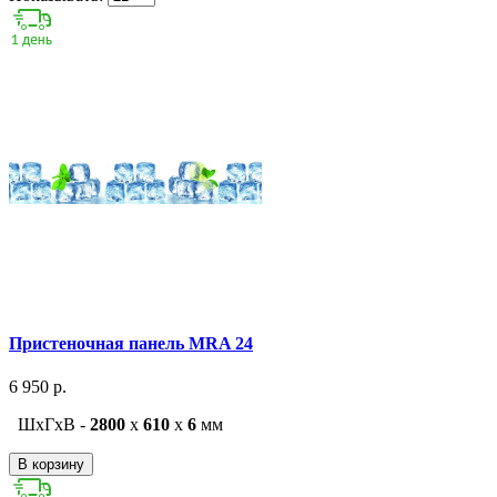
Пристеночная панель MRA 24
6 950 р.
ШxГxВ -
2800
x
610
x
6
мм
В корзину