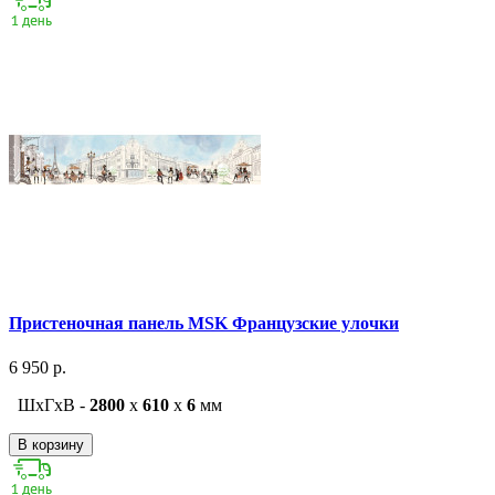
Пристеночная панель MSK Французские улочки
6 950 р.
ШxГxВ -
2800
x
610
x
6
мм
В корзину