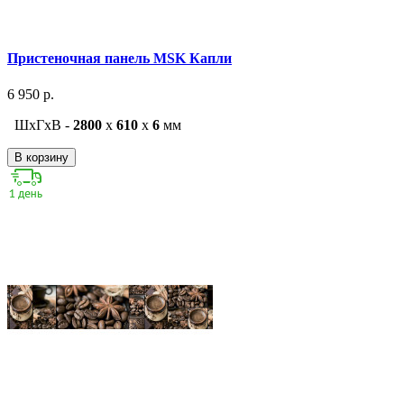
Пристеночная панель MSK Капли
6 950 р.
ШxГxВ -
2800
x
610
x
6
мм
В корзину