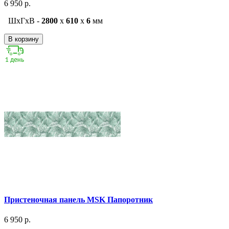
6 950 р.
ШxГxВ -
2800
x
610
x
6
мм
В корзину
Пристеночная панель MSK Папоротник
6 950 р.