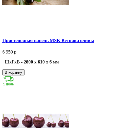
Пристеночная панель MSK Веточка оливы
6 950 р.
ШxГxВ -
2800
x
610
x
6
мм
В корзину