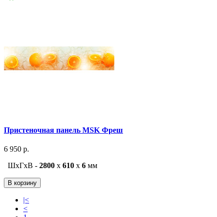
Пристеночная панель MSK Фреш
6 950 р.
ШxГxВ -
2800
x
610
x
6
мм
В корзину
|<
<