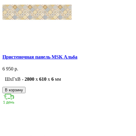
Пристеночная панель MSK Альба
6 950 р.
ШxГxВ -
2800
x
610
x
6
мм
В корзину