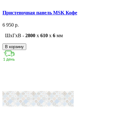
Пристеночная панель MSK Кофе
6 950 р.
ШxГxВ -
2800
x
610
x
6
мм
В корзину