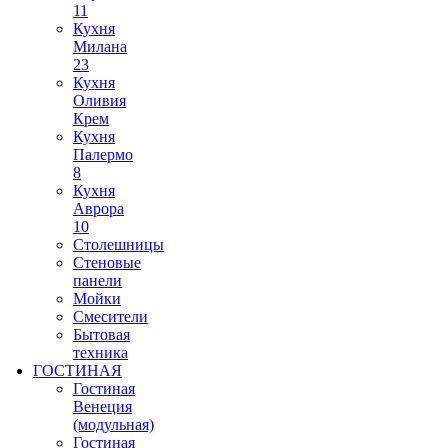
11
Кухня
Милана
23
Кухня
Оливия
Крем
Кухня
Палермо
8
Кухня
Аврора
10
Столешницы
Стеновые
панели
Мойки
Смесители
Бытовая
техника
ГОСТИНАЯ
Гостиная
Венеция
(модульная)
Гостиная