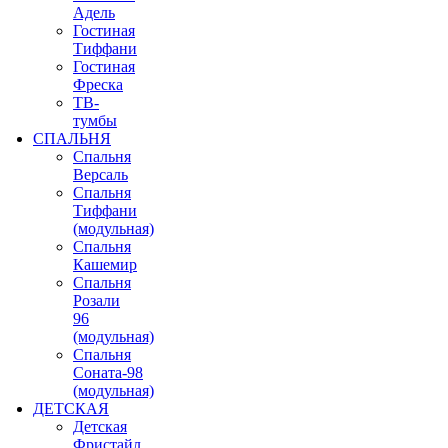
Адель
Гостиная
Тиффани
Гостиная
Фреска
ТВ-
тумбы
СПАЛЬНЯ
Спальня
Версаль
Спальня
Тиффани
(модульная)
Спальня
Кашемир
Спальня
Розали
96
(модульная)
Спальня
Соната-98
(модульная)
ДЕТСКАЯ
Детская
Фристайл