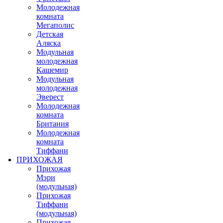
Молодежная
комната
Мегаполис
Детская
Аляска
Модульная
молодежная
Кашемир
Модульная
молодежная
Эверест
Молодежная
комната
Британия
Молодежная
комната
Тиффани
ПРИХОЖАЯ
Прихожая
Мэри
(модульная)
Прихожая
Тиффани
(модульная)
Прихожая