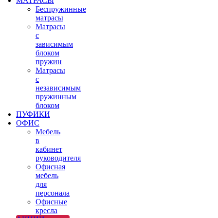
МАТРАСЫ
Беспружинные
матрасы
Матрасы
с
зависимым
блоком
пружин
Матрасы
с
независимым
пружинным
блоком
ПУФИКИ
ОФИС
Мебель
в
кабинет
руководителя
Офисная
мебель
для
персонала
Офисные
кресла