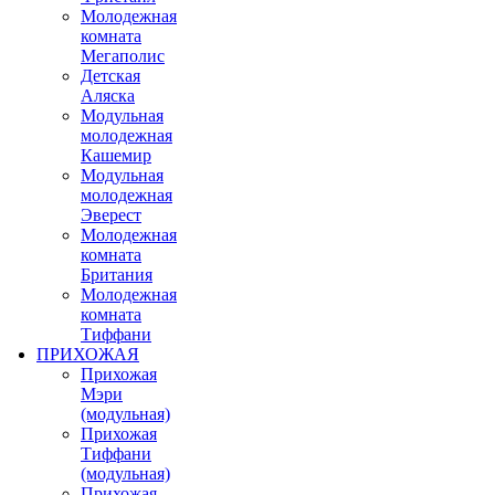
Молодежная
комната
Мегаполис
Детская
Аляска
Модульная
молодежная
Кашемир
Модульная
молодежная
Эверест
Молодежная
комната
Британия
Молодежная
комната
Тиффани
ПРИХОЖАЯ
Прихожая
Мэри
(модульная)
Прихожая
Тиффани
(модульная)
Прихожая