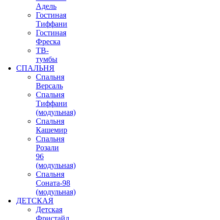
Адель
Гостиная
Тиффани
Гостиная
Фреска
ТВ-
тумбы
СПАЛЬНЯ
Спальня
Версаль
Спальня
Тиффани
(модульная)
Спальня
Кашемир
Спальня
Розали
96
(модульная)
Спальня
Соната-98
(модульная)
ДЕТСКАЯ
Детская
Фристайл