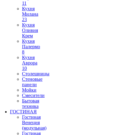
11
Кухня
Милана
23
Кухня
Оливия
Крем
Кухня
Палермо
8
Кухня
Аврора
10
Столешницы
Стеновые
панели
Мойки
Смесители
Бытовая
техника
ГОСТИНАЯ
Гостиная
Венеция
(модульная)
Гостиная