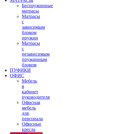
МАТРАСЫ
Беспружинные
матрасы
Матрасы
с
зависимым
блоком
пружин
Матрасы
с
независимым
пружинным
блоком
ПУФИКИ
ОФИС
Мебель
в
кабинет
руководителя
Офисная
мебель
для
персонала
Офисные
кресла