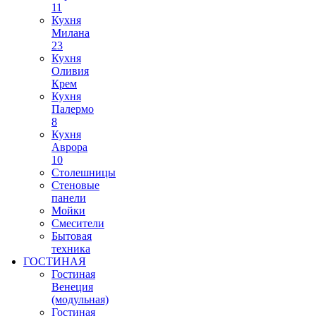
11
Кухня
Милана
23
Кухня
Оливия
Крем
Кухня
Палермо
8
Кухня
Аврора
10
Столешницы
Стеновые
панели
Мойки
Смесители
Бытовая
техника
ГОСТИНАЯ
Гостиная
Венеция
(модульная)
Гостиная