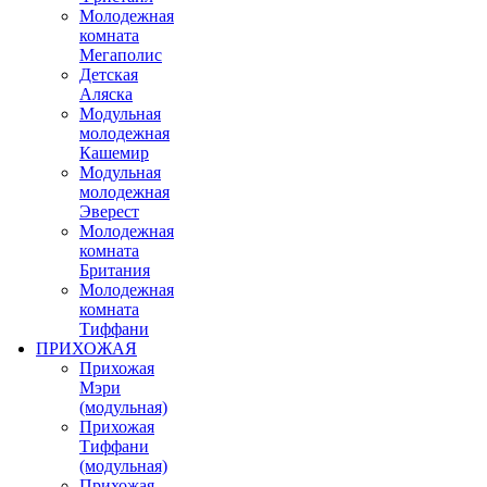
Молодежная
комната
Мегаполис
Детская
Аляска
Модульная
молодежная
Кашемир
Модульная
молодежная
Эверест
Молодежная
комната
Британия
Молодежная
комната
Тиффани
ПРИХОЖАЯ
Прихожая
Мэри
(модульная)
Прихожая
Тиффани
(модульная)
Прихожая