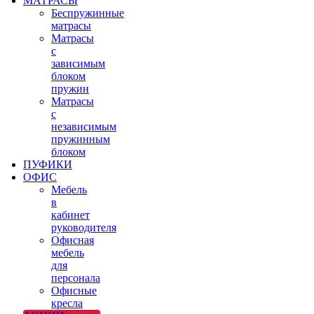
МАТРАСЫ
Беспружинные
матрасы
Матрасы
с
зависимым
блоком
пружин
Матрасы
с
независимым
пружинным
блоком
ПУФИКИ
ОФИС
Мебель
в
кабинет
руководителя
Офисная
мебель
для
персонала
Офисные
кресла