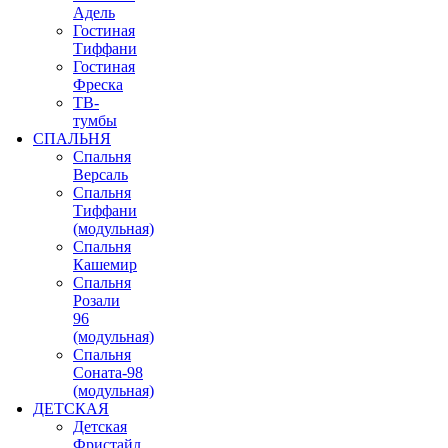
Адель
Гостиная
Тиффани
Гостиная
Фреска
ТВ-
тумбы
СПАЛЬНЯ
Спальня
Версаль
Спальня
Тиффани
(модульная)
Спальня
Кашемир
Спальня
Розали
96
(модульная)
Спальня
Соната-98
(модульная)
ДЕТСКАЯ
Детская
Фристайл