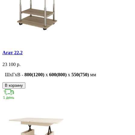
Агат 22.2
23 100 р.
ШxГxВ -
800(1200)
x
600(800)
x
550(750)
мм
В корзину