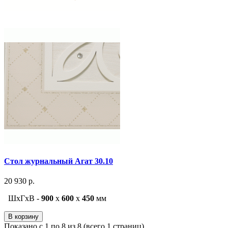
Стол журнальный Агат 30.10
20 930 р.
ШxГxВ -
900
x
600
x
450
мм
В корзину
Показано с 1 по 8 из 8 (всего 1 страниц)