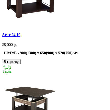
Агат 24.10
28 000 р.
ШxГxВ -
900(1300)
x
650(900)
x
520(750)
мм
В корзину