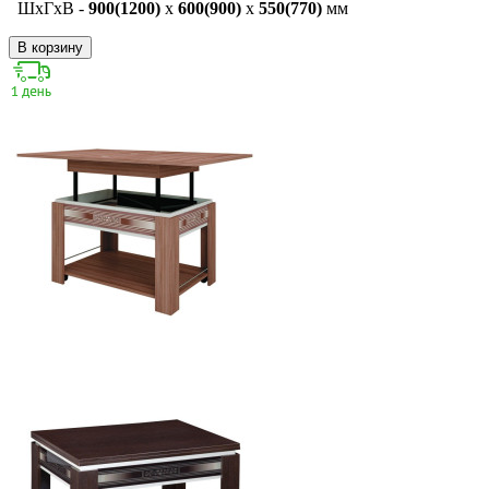
ШxГxВ -
900(1200)
x
600(900)
x
550(770)
мм
В корзину