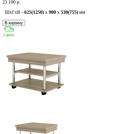
23 100 р.
ШxГxВ -
625(1250)
x
900
x
530(755)
мм
В корзину