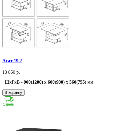
Агат 19.2
13 850 р.
ШxГxВ -
900(1200)
x
600(900)
x
560(755)
мм
В корзину