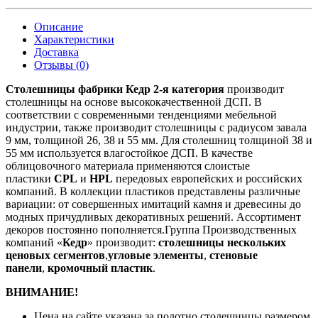
Описание
Характеристики
Доставка
Отзывы (0)
Столешницы фабрики
Кедр
2-я категория
производит
столешницы на основе высококачественной ДСП. В
соответствии с современными тенденциями мебельной
индустрии, также производит столешницы с радиусом завала
9 мм, толщиной 26, 38 и 55 мм. Для столешниц толщиной 38 и
55 мм используется влагостойкое ДСП. В качестве
облицовочного материала применяются слоистые
пластики
CPL
и
HPL
передовых европейских и российских
компаний. В коллекции пластиков представлены различные
вариации: от совершенных имитаций камня и древесины до
модных причудливых декоративных решений. Ассортимент
декоров постоянно пополняется.Группа Производственных
компаний «
Кедр
» производит:
столешницы нескольких
ценовых сегментов
,
угловые элементы
,
стеновые
панели
,
кромочный пластик
.
ВНИМАНИЕ!
Цена на сайте указана за полотно столешницы размером