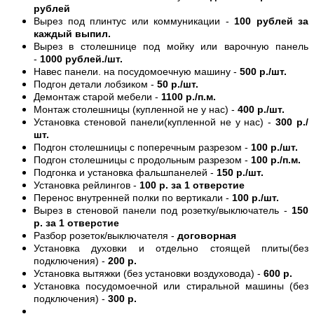
рублей
Вырез под плинтус или коммуникации -
100 рублей за
каждый выпил.
Вырез в столешнице под мойку или варочную панель
-
1000 рублей./шт.
Навес панели. на посудомоечную машину -
500 р./шт.
Подгон детали лобзиком -
50 р./шт.
Демонтаж старой мебели -
1100 р./п.м.
Монтаж столешницы (купленной не у нас) -
400 р./шт.
Установка стеновой панели(купленной не у нас) -
300 р./
шт.
Подгон столешницы с поперечным разрезом -
100 р./шт.
Подгон столешницы с продольным разрезом -
100 р./п.м.
Подгонка и установка фальшпанелей -
150 р./шт.
Установка рейлингов -
100 р. за 1 отверстие
Перенос внутренней полки по вертикали -
100 р./шт.
Вырез в стеновой панели под розетку/выключатель -
150
р. за 1 отверстие
Разбор розеток/выключателя -
договорная
Установка духовки и отдельно стоящей плиты(без
подключения) -
200 р.
Установка вытяжки (без установки воздуховода) -
600 р.
Установка посудомоечной или стиральной машины (без
подключения) -
300 р.