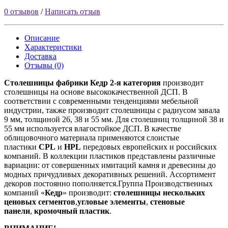
0 отзывов
/
Написать отзыв
Описание
Характеристики
Доставка
Отзывы (0)
Столешницы фабрики
Кедр
2-я категория
производит
столешницы на основе высококачественной ДСП. В
соответствии с современными тенденциями мебельной
индустрии, также производит столешницы с радиусом завала
9 мм, толщиной 26, 38 и 55 мм. Для столешниц толщиной 38 и
55 мм используется влагостойкое ДСП. В качестве
облицовочного материала применяются слоистые
пластики
CPL
и
HPL
передовых европейских и российских
компаний. В коллекции пластиков представлены различные
вариации: от совершенных имитаций камня и древесины до
модных причудливых декоративных решений. Ассортимент
декоров постоянно пополняется.Группа Производственных
компаний «
Кедр
» производит:
столешницы нескольких
ценовых сегментов
,
угловые элементы
,
стеновые
панели
,
кромочный пластик
.