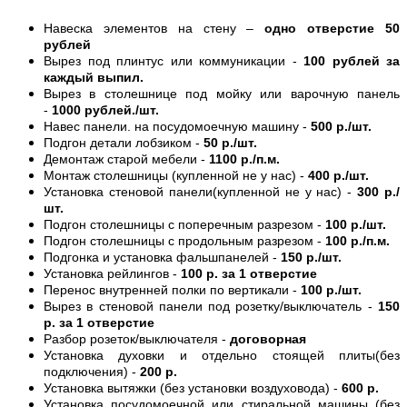
Навеска элементов на стену –
одно отверстие 50
рублей
Вырез под плинтус или коммуникации -
100 рублей за
каждый выпил.
Вырез в столешнице под мойку или варочную панель
-
1000 рублей./шт.
Навес панели. на посудомоечную машину -
500 р./шт.
Подгон детали лобзиком -
50 р./шт.
Демонтаж старой мебели -
1100 р./п.м.
Монтаж столешницы (купленной не у нас) -
400 р./шт.
Установка стеновой панели(купленной не у нас) -
300 р./
шт.
Подгон столешницы с поперечным разрезом -
100 р./шт.
Подгон столешницы с продольным разрезом -
100 р./п.м.
Подгонка и установка фальшпанелей -
150 р./шт.
Установка рейлингов -
100 р. за 1 отверстие
Перенос внутренней полки по вертикали -
100 р./шт.
Вырез в стеновой панели под розетку/выключатель -
150
р. за 1 отверстие
Разбор розеток/выключателя -
договорная
Установка духовки и отдельно стоящей плиты(без
подключения) -
200 р.
Установка вытяжки (без установки воздуховода) -
600 р.
Установка посудомоечной или стиральной машины (без