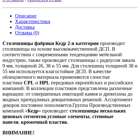
Описание
Характеристики
Доставка
Отзывы (0)
Столешницы фабрики
Кедр
2-я категория
производит
столешницы на основе высококачественной ДСП. В
соответствии с современными тенденциями мебельной
индустрии, также производит столешницы с радиусом завала
9 мм, толщиной 26, 38 и 55 мм. Для столешниц толщиной 38 и
55 мм используется влагостойкое ДСП. В качестве
облицовочного материала применяются слоистые
пластики
CPL
и
HPL
передовых европейских и российских
компаний. В коллекции пластиков представлены различные
вариации: от совершенных имитаций камня и древесины до
модных причудливых декоративных решений. Ассортимент
декоров постоянно пополняется.Группа Производственных
компаний «
Кедр
» производит:
столешницы нескольких
ценовых сегментов
,
угловые элементы
,
стеновые
панели
,
кромочный пластик
.
ВНИМАНИЕ!