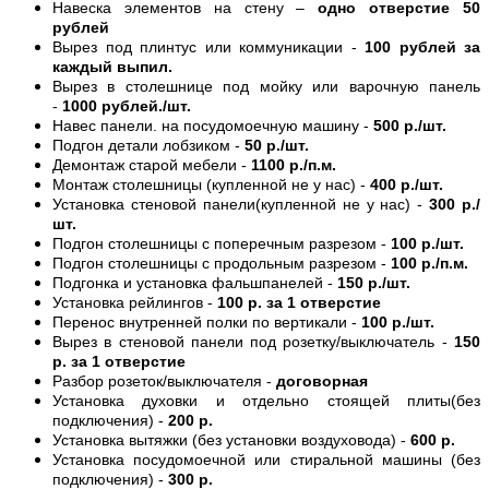
Навеска элементов на стену –
одно отверстие 50
рублей
Вырез под плинтус или коммуникации -
100 рублей за
каждый выпил.
Вырез в столешнице под мойку или варочную панель
-
1000 рублей./шт.
Навес панели. на посудомоечную машину -
500 р./шт.
Подгон детали лобзиком -
50 р./шт.
Демонтаж старой мебели -
1100 р./п.м.
Монтаж столешницы (купленной не у нас) -
400 р./шт.
Установка стеновой панели(купленной не у нас) -
300 р./
шт.
Подгон столешницы с поперечным разрезом -
100 р./шт.
Подгон столешницы с продольным разрезом -
100 р./п.м.
Подгонка и установка фальшпанелей -
150 р./шт.
Установка рейлингов -
100 р. за 1 отверстие
Перенос внутренней полки по вертикали -
100 р./шт.
Вырез в стеновой панели под розетку/выключатель -
150
р. за 1 отверстие
Разбор розеток/выключателя -
договорная
Установка духовки и отдельно стоящей плиты(без
подключения) -
200 р.
Установка вытяжки (без установки воздуховода) -
600 р.
Установка посудомоечной или стиральной машины (без
подключения) -
300 р.