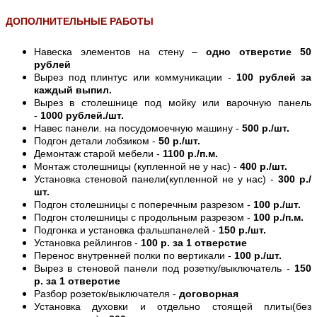
ДОПОЛНИТЕЛЬНЫЕ РАБОТЫ
Навеска элементов на стену –
одно отверстие 50
рублей
Вырез под плинтус или коммуникации -
100 рублей за
каждый выпил.
Вырез в столешнице под мойку или варочную панель
-
1000 рублей./шт.
Навес панели. на посудомоечную машину -
500 р./шт.
Подгон детали лобзиком -
50 р./шт.
Демонтаж старой мебели -
1100 р./п.м.
Монтаж столешницы (купленной не у нас) -
400 р./шт.
Установка стеновой панели(купленной не у нас) -
300 р./
шт.
Подгон столешницы с поперечным разрезом -
100 р./шт.
Подгон столешницы с продольным разрезом -
100 р./п.м.
Подгонка и установка фальшпанелей -
150 р./шт.
Установка рейлингов -
100 р. за 1 отверстие
Перенос внутренней полки по вертикали -
100 р./шт.
Вырез в стеновой панели под розетку/выключатель -
150
р. за 1 отверстие
Разбор розеток/выключателя -
договорная
Установка духовки и отдельно стоящей плиты(без