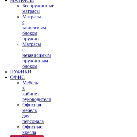
МАТРАСЫ
Беспружинные
матрасы
Матрасы
с
зависимым
блоком
пружин
Матрасы
с
независимым
пружинным
блоком
ПУФИКИ
ОФИС
Мебель
в
кабинет
руководителя
Офисная
мебель
для
персонала
Офисные
кресла