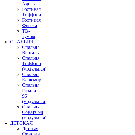
Адель
Гостиная
Тиффани
Гостиная
Фреска
ТВ-
тумбы
СПАЛЬНЯ
Спальня
Версаль
Спальня
Тиффани
(модульная)
Спальня
Кашемир
Спальня
Розали
96
(модульная)
Спальня
Соната-98
(модульная)
ДЕТСКАЯ
Детская
Фристайл