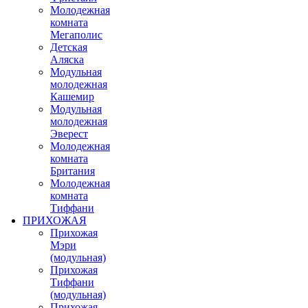
Молодежная
комната
Мегаполис
Детская
Аляска
Модульная
молодежная
Кашемир
Модульная
молодежная
Эверест
Молодежная
комната
Британия
Молодежная
комната
Тиффани
ПРИХОЖАЯ
Прихожая
Мэри
(модульная)
Прихожая
Тиффани
(модульная)
Прихожая