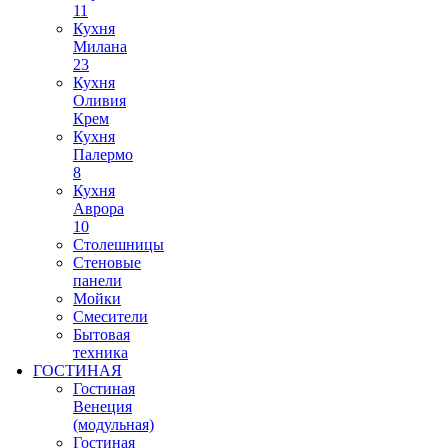
11
Кухня
Милана
23
Кухня
Оливия
Крем
Кухня
Палермо
8
Кухня
Аврора
10
Столешницы
Стеновые
панели
Мойки
Смесители
Бытовая
техника
ГОСТИНАЯ
Гостиная
Венеция
(модульная)
Гостиная