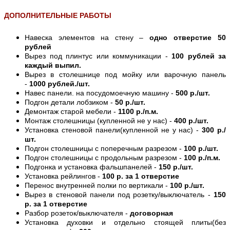
ДОПОЛНИТЕЛЬНЫЕ РАБОТЫ
Навеска элементов на стену –
одно отверстие 50
рублей
Вырез под плинтус или коммуникации -
100 рублей за
каждый выпил.
Вырез в столешнице под мойку или варочную панель
-
1000 рублей./шт.
Навес панели. на посудомоечную машину -
500 р./шт.
Подгон детали лобзиком -
50 р./шт.
Демонтаж старой мебели -
1100 р./п.м.
Монтаж столешницы (купленной не у нас) -
400 р./шт.
Установка стеновой панели(купленной не у нас) -
300 р./
шт.
Подгон столешницы с поперечным разрезом -
100 р./шт.
Подгон столешницы с продольным разрезом -
100 р./п.м.
Подгонка и установка фальшпанелей -
150 р./шт.
Установка рейлингов -
100 р. за 1 отверстие
Перенос внутренней полки по вертикали -
100 р./шт.
Вырез в стеновой панели под розетку/выключатель -
150
р. за 1 отверстие
Разбор розеток/выключателя -
договорная
Установка духовки и отдельно стоящей плиты(без