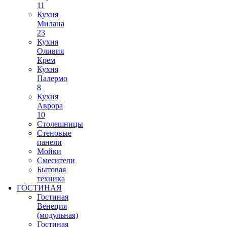
11
Кухня
Милана
23
Кухня
Оливия
Крем
Кухня
Палермо
8
Кухня
Аврора
10
Столешницы
Стеновые
панели
Мойки
Смесители
Бытовая
техника
ГОСТИНАЯ
Гостиная
Венеция
(модульная)
Гостиная