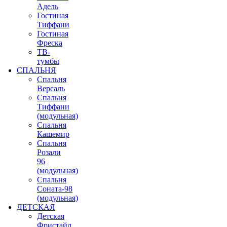
Адель
Гостиная
Тиффани
Гостиная
Фреска
ТВ-
тумбы
СПАЛЬНЯ
Спальня
Версаль
Спальня
Тиффани
(модульная)
Спальня
Кашемир
Спальня
Розали
96
(модульная)
Спальня
Соната-98
(модульная)
ДЕТСКАЯ
Детская
Фристайл