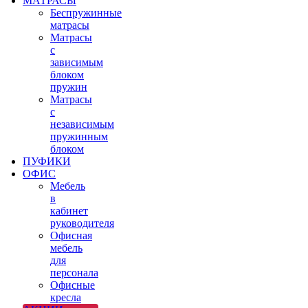
МАТРАСЫ
Беспружинные
матрасы
Матрасы
с
зависимым
блоком
пружин
Матрасы
с
независимым
пружинным
блоком
ПУФИКИ
ОФИС
Мебель
в
кабинет
руководителя
Офисная
мебель
для
персонала
Офисные
кресла