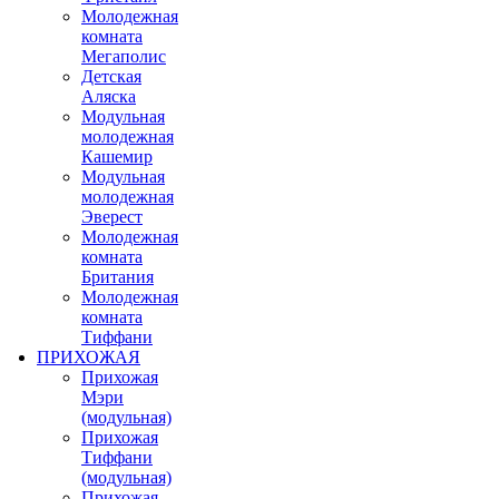
Молодежная
комната
Мегаполис
Детская
Аляска
Модульная
молодежная
Кашемир
Модульная
молодежная
Эверест
Молодежная
комната
Британия
Молодежная
комната
Тиффани
ПРИХОЖАЯ
Прихожая
Мэри
(модульная)
Прихожая
Тиффани
(модульная)
Прихожая