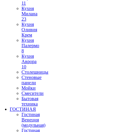
11
Кухня
Милана
23
Кухня
Оливия
Крем
Кухня
Палермо
8
Кухня
Аврора
10
Столешницы
Стеновые
панели
Мойки
Смесители
Бытовая
техника
ГОСТИНАЯ
Гостиная
Венеция
(модульная)
Гостиная