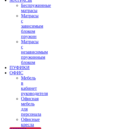
МАТРАСЫ
Беспружинные
матрасы
Матрасы
с
зависимым
блоком
пружин
Матрасы
с
независимым
пружинным
блоком
ПУФИКИ
ОФИС
Мебель
в
кабинет
руководителя
Офисная
мебель
для
персонала
Офисные
кресла