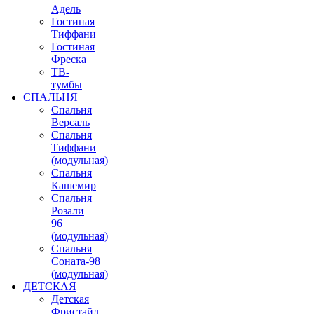
Адель
Гостиная
Тиффани
Гостиная
Фреска
ТВ-
тумбы
СПАЛЬНЯ
Спальня
Версаль
Спальня
Тиффани
(модульная)
Спальня
Кашемир
Спальня
Розали
96
(модульная)
Спальня
Соната-98
(модульная)
ДЕТСКАЯ
Детская
Фристайл