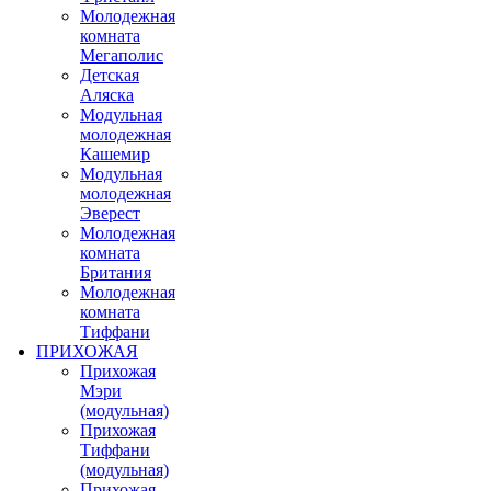
Молодежная
комната
Мегаполис
Детская
Аляска
Модульная
молодежная
Кашемир
Модульная
молодежная
Эверест
Молодежная
комната
Британия
Молодежная
комната
Тиффани
ПРИХОЖАЯ
Прихожая
Мэри
(модульная)
Прихожая
Тиффани
(модульная)
Прихожая