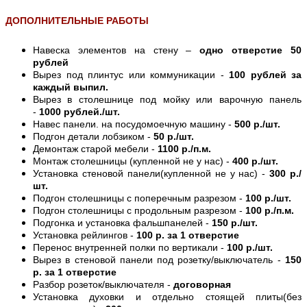
ДОПОЛНИТЕЛЬНЫЕ РАБОТЫ
Навеска элементов на стену –
одно отверстие 50
рублей
Вырез под плинтус или коммуникации -
100 рублей за
каждый выпил.
Вырез в столешнице под мойку или варочную панель
-
1000 рублей./шт.
Навес панели. на посудомоечную машину -
500 р./шт.
Подгон детали лобзиком -
50 р./шт.
Демонтаж старой мебели -
1100 р./п.м.
Монтаж столешницы (купленной не у нас) -
400 р./шт.
Установка стеновой панели(купленной не у нас) -
300 р./
шт.
Подгон столешницы с поперечным разрезом -
100 р./шт.
Подгон столешницы с продольным разрезом -
100 р./п.м.
Подгонка и установка фальшпанелей -
150 р./шт.
Установка рейлингов -
100 р. за 1 отверстие
Перенос внутренней полки по вертикали -
100 р./шт.
Вырез в стеновой панели под розетку/выключатель -
150
р. за 1 отверстие
Разбор розеток/выключателя -
договорная
Установка духовки и отдельно стоящей плиты(без