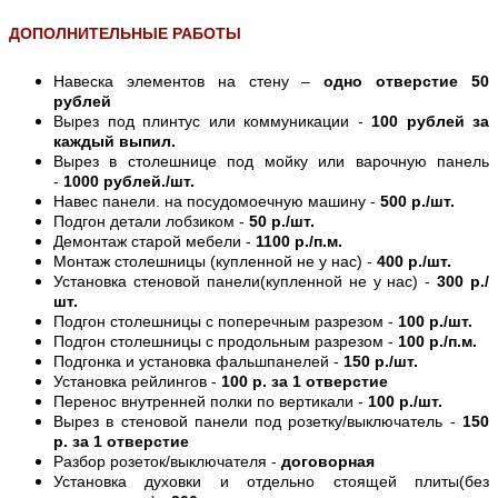
ДОПОЛНИТЕЛЬНЫЕ РАБОТЫ
Навеска элементов на стену –
одно отверстие 50
рублей
Вырез под плинтус или коммуникации -
100 рублей за
каждый выпил.
Вырез в столешнице под мойку или варочную панель
-
1000 рублей./шт.
Навес панели. на посудомоечную машину -
500 р./шт.
Подгон детали лобзиком -
50 р./шт.
Демонтаж старой мебели -
1100 р./п.м.
Монтаж столешницы (купленной не у нас) -
400 р./шт.
Установка стеновой панели(купленной не у нас) -
300 р./
шт.
Подгон столешницы с поперечным разрезом -
100 р./шт.
Подгон столешницы с продольным разрезом -
100 р./п.м.
Подгонка и установка фальшпанелей -
150 р./шт.
Установка рейлингов -
100 р. за 1 отверстие
Перенос внутренней полки по вертикали -
100 р./шт.
Вырез в стеновой панели под розетку/выключатель -
150
р. за 1 отверстие
Разбор розеток/выключателя -
договорная
Установка духовки и отдельно стоящей плиты(без