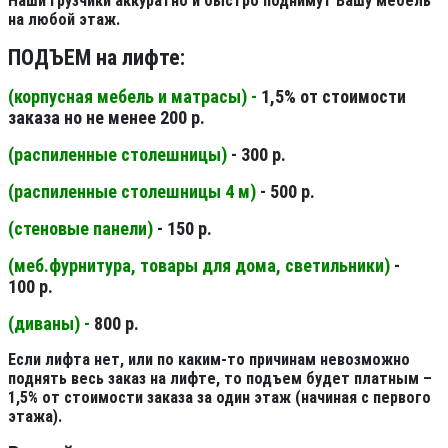
Наши грузчики аккуратно и быстро поднимут Вашу мебель
на любой этаж.
ПОДЪЕМ на лифте:
(корпусная мебель и матрасы) -
1,5% от стоимости
заказа но не менее 200 р.
(распиленные столешницы
)
- 300 р.
(распиленные столешницы 4 м
)
- 500 р.
(стеновые панели
)
- 150 р.
(меб.фурнитура, товары для дома, светильники
)
-
100 р.
(диваны) -
800 р.
Если лифта нет, или по каким-то причинам невозможно
поднять весь заказ на лифте, то подъем будет платным –
1,5% от стоимости заказа за один этаж (начиная с первого
этажа).