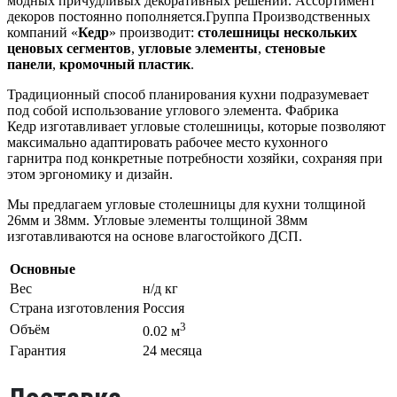
модных причудливых декоративных решений. Ассортимент
декоров постоянно пополняется.Группа Производственных
компаний «
Кедр
» производит:
столешницы нескольких
ценовых сегментов
,
угловые элементы
,
стеновые
панели
,
кромочный пластик
.
Традиционный способ планирования кухни подразумевает
под собой использование углового элемента. Фабрика
Кедр изготавливает угловые столешницы, которые позволяют
максимально адаптировать рабочее место кухонного
гарнитра под конкретные потребности хозяйки, сохраняя при
этом эргономику и дизайн.
Мы предлагаем угловые столешницы для кухни толщиной
26мм и 38мм. Угловые элементы толщиной 38мм
изготавливаются на основе влагостойкого ДСП.
Основные
Вес
н/д кг
Страна изготовления
Россия
3
Объём
0.02 м
Гарантия
24 месяца