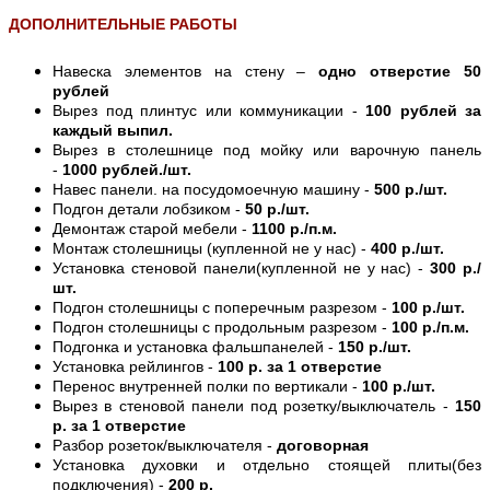
ДОПОЛНИТЕЛЬНЫЕ РАБОТЫ
Навеска элементов на стену –
одно отверстие 50
рублей
Вырез под плинтус или коммуникации -
100 рублей за
каждый выпил.
Вырез в столешнице под мойку или варочную панель
-
1000 рублей./шт.
Навес панели. на посудомоечную машину -
500 р./шт.
Подгон детали лобзиком -
50 р./шт.
Демонтаж старой мебели -
1100 р./п.м.
Монтаж столешницы (купленной не у нас) -
400 р./шт.
Установка стеновой панели(купленной не у нас) -
300 р./
шт.
Подгон столешницы с поперечным разрезом -
100 р./шт.
Подгон столешницы с продольным разрезом -
100 р./п.м.
Подгонка и установка фальшпанелей -
150 р./шт.
Установка рейлингов -
100 р. за 1 отверстие
Перенос внутренней полки по вертикали -
100 р./шт.
Вырез в стеновой панели под розетку/выключатель -
150
р. за 1 отверстие
Разбор розеток/выключателя -
договорная
Установка духовки и отдельно стоящей плиты(без
подключения) -
200 р.