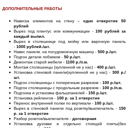
ДОПОЛНИТЕЛЬНЫЕ РАБОТЫ
Навеска элементов на стену –
одно отверстие 50
рублей
Вырез под плинтус или коммуникации -
100 рублей за
каждый выпил.
Вырез в столешнице под мойку или варочную панель
-
1000 рублей./шт.
Навес панели. на посудомоечную машину -
500 р./шт.
Подгон детали лобзиком -
50 р./шт.
Демонтаж старой мебели -
1100 р./п.м.
Монтаж столешницы (купленной не у нас) -
400 р./шт.
Установка стеновой панели(купленной не у нас) -
300 р./
шт.
Подгон столешницы с поперечным разрезом -
100 р./шт.
Подгон столешницы с продольным разрезом -
100 р./п.м.
Подгонка и установка фальшпанелей -
150 р./шт.
Установка рейлингов -
100 р. за 1 отверстие
Перенос внутренней полки по вертикали -
100 р./шт.
Вырез в стеновой панели под розетку/выключатель -
150
р. за 1 отверстие
Разбор розеток/выключателя -
договорная
Установка духовки и отдельно стоящей плиты(без