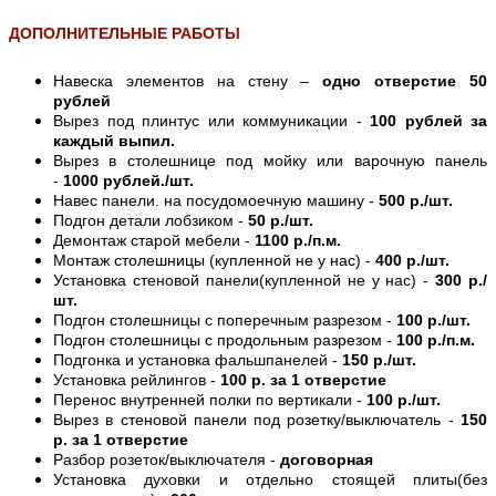
ДОПОЛНИТЕЛЬНЫЕ РАБОТЫ
Навеска элементов на стену –
одно отверстие 50
рублей
Вырез под плинтус или коммуникации -
100 рублей за
каждый выпил.
Вырез в столешнице под мойку или варочную панель
-
1000 рублей./шт.
Навес панели. на посудомоечную машину -
500 р./шт.
Подгон детали лобзиком -
50 р./шт.
Демонтаж старой мебели -
1100 р./п.м.
Монтаж столешницы (купленной не у нас) -
400 р./шт.
Установка стеновой панели(купленной не у нас) -
300 р./
шт.
Подгон столешницы с поперечным разрезом -
100 р./шт.
Подгон столешницы с продольным разрезом -
100 р./п.м.
Подгонка и установка фальшпанелей -
150 р./шт.
Установка рейлингов -
100 р. за 1 отверстие
Перенос внутренней полки по вертикали -
100 р./шт.
Вырез в стеновой панели под розетку/выключатель -
150
р. за 1 отверстие
Разбор розеток/выключателя -
договорная
Установка духовки и отдельно стоящей плиты(без