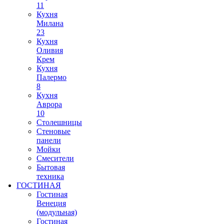
11
Кухня
Милана
23
Кухня
Оливия
Крем
Кухня
Палермо
8
Кухня
Аврора
10
Столешницы
Стеновые
панели
Мойки
Смесители
Бытовая
техника
ГОСТИНАЯ
Гостиная
Венеция
(модульная)
Гостиная