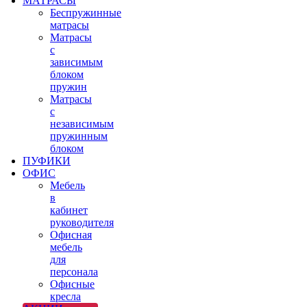
МАТРАСЫ
Беспружинные
матрасы
Матрасы
с
зависимым
блоком
пружин
Матрасы
с
независимым
пружинным
блоком
ПУФИКИ
ОФИС
Мебель
в
кабинет
руководителя
Офисная
мебель
для
персонала
Офисные
кресла