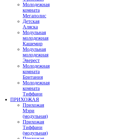
Молодежная
комната
Мегаполис
Детская
Аляска
Модульная
молодежная
Кашемир
Модульная
молодежная
Эверест
Молодежная
комната
Британия
Молодежная
комната
Тиффани
ПРИХОЖАЯ
Прихожая
Мэри
(модульная)
Прихожая
Тиффани
(модульная)
Прихожая