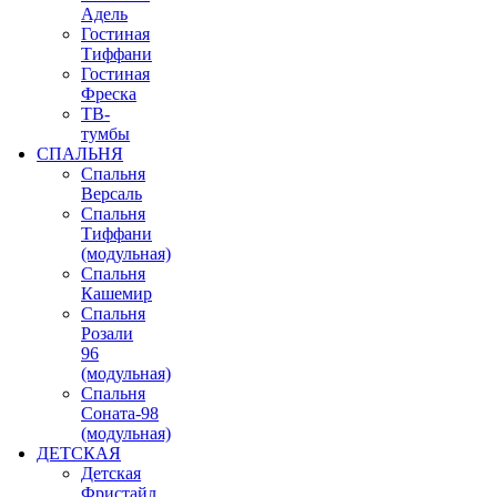
Адель
Гостиная
Тиффани
Гостиная
Фреска
ТВ-
тумбы
СПАЛЬНЯ
Спальня
Версаль
Спальня
Тиффани
(модульная)
Спальня
Кашемир
Спальня
Розали
96
(модульная)
Спальня
Соната-98
(модульная)
ДЕТСКАЯ
Детская
Фристайл