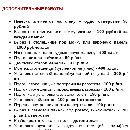
ДОПОЛНИТЕЛЬНЫЕ РАБОТЫ
Навеска элементов на стену –
одно отверстие 50
рублей
Вырез под плинтус или коммуникации -
100 рублей за
каждый выпил.
Вырез в столешнице под мойку или варочную панель
-
1000 рублей./шт.
Навес панели. на посудомоечную машину -
500 р./шт.
Подгон детали лобзиком -
50 р./шт.
Демонтаж старой мебели -
1100 р./п.м.
Монтаж столешницы (купленной не у нас) -
400 р./шт.
Установка стеновой панели(купленной не у нас) -
300 р./
шт.
Подгон столешницы с поперечным разрезом -
100 р./шт.
Подгон столешницы с продольным разрезом -
100 р./п.м.
Подгонка и установка фальшпанелей -
150 р./шт.
Установка рейлингов -
100 р. за 1 отверстие
Перенос внутренней полки по вертикали -
100 р./шт.
Вырез в стеновой панели под розетку/выключатель -
150
р. за 1 отверстие
Разбор розеток/выключателя -
договорная
Установка духовки и отдельно стоящей плиты(без