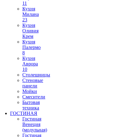
11
Кухня
Милана
23
Кухня
Оливия
Крем
Кухня
Палермо
8
Кухня
Аврора
10
Столешницы
Стеновые
панели
Мойки
Смесители
Бытовая
техника
ГОСТИНАЯ
Гостиная
Венеция
(модульная)
Гостиная