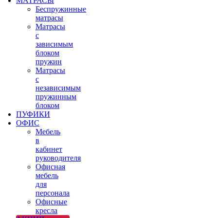
МАТРАСЫ
Беспружинные
матрасы
Матрасы
с
зависимым
блоком
пружин
Матрасы
с
независимым
пружинным
блоком
ПУФИКИ
ОФИС
Мебель
в
кабинет
руководителя
Офисная
мебель
для
персонала
Офисные
кресла