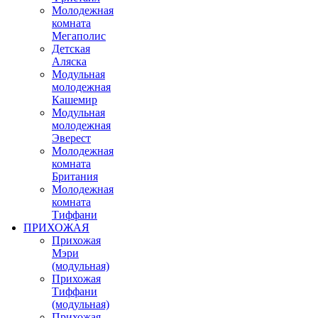
Молодежная
комната
Мегаполис
Детская
Аляска
Модульная
молодежная
Кашемир
Модульная
молодежная
Эверест
Молодежная
комната
Британия
Молодежная
комната
Тиффани
ПРИХОЖАЯ
Прихожая
Мэри
(модульная)
Прихожая
Тиффани
(модульная)
Прихожая