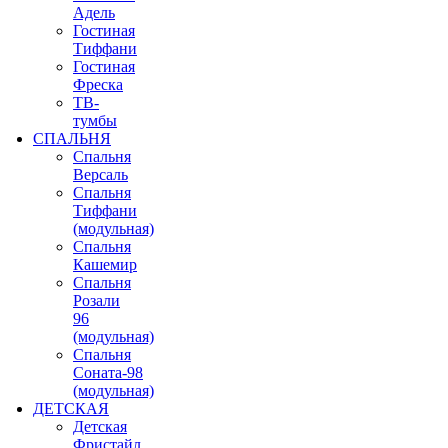
Адель
Гостиная
Тиффани
Гостиная
Фреска
ТВ-
тумбы
СПАЛЬНЯ
Спальня
Версаль
Спальня
Тиффани
(модульная)
Спальня
Кашемир
Спальня
Розали
96
(модульная)
Спальня
Соната-98
(модульная)
ДЕТСКАЯ
Детская
Фристайл