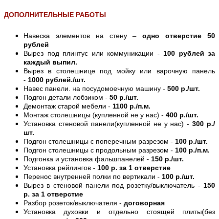
ДОПОЛНИТЕЛЬНЫЕ РАБОТЫ
Навеска элементов на стену –
одно отверстие 50
рублей
Вырез под плинтус или коммуникации -
100 рублей за
каждый выпил.
Вырез в столешнице под мойку или варочную панель
-
1000 рублей./шт.
Навес панели. на посудомоечную машину -
500 р./шт.
Подгон детали лобзиком -
50 р./шт.
Демонтаж старой мебели -
1100 р./п.м.
Монтаж столешницы (купленной не у нас) -
400 р./шт.
Установка стеновой панели(купленной не у нас) -
300 р./
шт.
Подгон столешницы с поперечным разрезом -
100 р./шт.
Подгон столешницы с продольным разрезом -
100 р./п.м.
Подгонка и установка фальшпанелей -
150 р./шт.
Установка рейлингов -
100 р. за 1 отверстие
Перенос внутренней полки по вертикали -
100 р./шт.
Вырез в стеновой панели под розетку/выключатель -
150
р. за 1 отверстие
Разбор розеток/выключателя -
договорная
Установка духовки и отдельно стоящей плиты(без