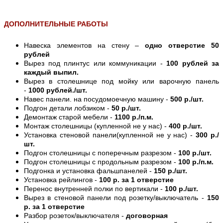
ДОПОЛНИТЕЛЬНЫЕ РАБОТЫ
Навеска элементов на стену –
одно отверстие 50
рублей
Вырез под плинтус или коммуникации -
100 рублей за
каждый выпил.
Вырез в столешнице под мойку или варочную панель
-
1000 рублей./шт.
Навес панели. на посудомоечную машину -
500 р./шт.
Подгон детали лобзиком -
50 р./шт.
Демонтаж старой мебели -
1100 р./п.м.
Монтаж столешницы (купленной не у нас) -
400 р./шт.
Установка стеновой панели(купленной не у нас) -
300 р./
шт.
Подгон столешницы с поперечным разрезом -
100 р./шт.
Подгон столешницы с продольным разрезом -
100 р./п.м.
Подгонка и установка фальшпанелей -
150 р./шт.
Установка рейлингов -
100 р. за 1 отверстие
Перенос внутренней полки по вертикали -
100 р./шт.
Вырез в стеновой панели под розетку/выключатель -
150
р. за 1 отверстие
Разбор розеток/выключателя -
договорная