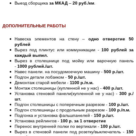
Выезд сборщика
за МКАД
–
20 руб./км
.
ДОПОЛНИТЕЛЬНЫЕ РАБОТЫ
Навеска элементов на стену –
одно отверстие 50
рублей
Вырез под плинтус или коммуникации -
100 рублей за
каждый выпил.
Вырез в столешнице под мойку или варочную панель
-
1000 рублей./шт.
Навес панели. на посудомоечную машину -
500 р./шт.
Подгон детали лобзиком -
50 р./шт.
Демонтаж старой мебели -
1100 р./п.м.
Монтаж столешницы (купленной не у нас) -
400 р./шт.
Установка стеновой панели(купленной не у нас) -
300 р./
шт.
Подгон столешницы с поперечным разрезом -
100 р./шт.
Подгон столешницы с продольным разрезом -
100 р./п.м.
Подгонка и установка фальшпанелей -
150 р./шт.
Установка рейлингов -
100 р. за 1 отверстие
Перенос внутренней полки по вертикали -
100 р./шт.
Вырез в стеновой панели под розетку/выключатель -
150