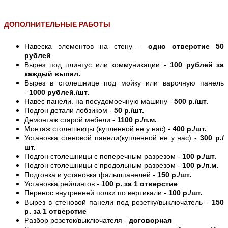
ДОПОЛНИТЕЛЬНЫЕ РАБОТЫ
Навеска элементов на стену –
одно отверстие 50
рублей
Вырез под плинтус или коммуникации -
100 рублей за
каждый выпил.
Вырез в столешнице под мойку или варочную панель
-
1000 рублей./шт.
Навес панели. на посудомоечную машину -
500 р./шт.
Подгон детали лобзиком -
50 р./шт.
Демонтаж старой мебели -
1100 р./п.м.
Монтаж столешницы (купленной не у нас) -
400 р./шт.
Установка стеновой панели(купленной не у нас) -
300 р./
шт.
Подгон столешницы с поперечным разрезом -
100 р./шт.
Подгон столешницы с продольным разрезом -
100 р./п.м.
Подгонка и установка фальшпанелей -
150 р./шт.
Установка рейлингов -
100 р. за 1 отверстие
Перенос внутренней полки по вертикали -
100 р./шт.
Вырез в стеновой панели под розетку/выключатель -
150
р. за 1 отверстие
Разбор розеток/выключателя -
договорная