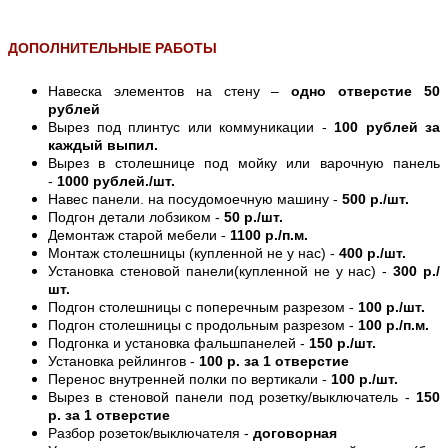
ДОПОЛНИТЕЛЬНЫЕ РАБОТЫ
Навеска элементов на стену –
одно отверстие 50
рублей
Вырез под плинтус или коммуникации -
100 рублей за
каждый выпил.
Вырез в столешнице под мойку или варочную панель
-
1000 рублей./шт.
Навес панели. на посудомоечную машину -
500 р./шт.
Подгон детали лобзиком -
50 р./шт.
Демонтаж старой мебели -
1100 р./п.м.
Монтаж столешницы (купленной не у нас) -
400 р./шт.
Установка стеновой панели(купленной не у нас) -
300 р./
шт.
Подгон столешницы с поперечным разрезом -
100 р./шт.
Подгон столешницы с продольным разрезом -
100 р./п.м.
Подгонка и установка фальшпанелей -
150 р./шт.
Установка рейлингов -
100 р. за 1 отверстие
Перенос внутренней полки по вертикали -
100 р./шт.
Вырез в стеновой панели под розетку/выключатель -
150
р. за 1 отверстие
Разбор розеток/выключателя -
договорная