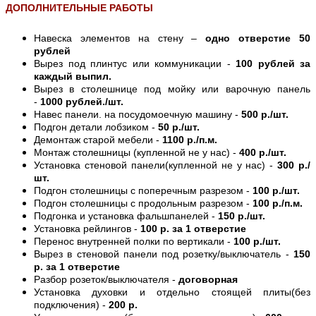
ДОПОЛНИТЕЛЬНЫЕ РАБОТЫ
Навеска элементов на стену –
одно отверстие 50
рублей
Вырез под плинтус или коммуникации -
100 рублей за
каждый выпил.
Вырез в столешнице под мойку или варочную панель
-
1000 рублей./шт.
Навес панели. на посудомоечную машину -
500 р./шт.
Подгон детали лобзиком -
50 р./шт.
Демонтаж старой мебели -
1100 р./п.м.
Монтаж столешницы (купленной не у нас) -
400 р./шт.
Установка стеновой панели(купленной не у нас) -
300 р./
шт.
Подгон столешницы с поперечным разрезом -
100 р./шт.
Подгон столешницы с продольным разрезом -
100 р./п.м.
Подгонка и установка фальшпанелей -
150 р./шт.
Установка рейлингов -
100 р. за 1 отверстие
Перенос внутренней полки по вертикали -
100 р./шт.
Вырез в стеновой панели под розетку/выключатель -
150
р. за 1 отверстие
Разбор розеток/выключателя -
договорная
Установка духовки и отдельно стоящей плиты(без
подключения) -
200 р.