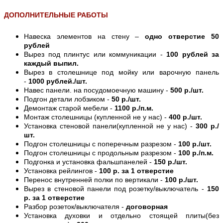
ДОПОЛНИТЕЛЬНЫЕ РАБОТЫ
Навеска элементов на стену –
одно отверстие 50
рублей
Вырез под плинтус или коммуникации -
100 рублей за
каждый выпил.
Вырез в столешнице под мойку или варочную панель
-
1000 рублей./шт.
Навес панели. на посудомоечную машину -
500 р./шт.
Подгон детали лобзиком -
50 р./шт.
Демонтаж старой мебели -
1100 р./п.м.
Монтаж столешницы (купленной не у нас) -
400 р./шт.
Установка стеновой панели(купленной не у нас) -
300 р./
шт.
Подгон столешницы с поперечным разрезом -
100 р./шт.
Подгон столешницы с продольным разрезом -
100 р./п.м.
Подгонка и установка фальшпанелей -
150 р./шт.
Установка рейлингов -
100 р. за 1 отверстие
Перенос внутренней полки по вертикали -
100 р./шт.
Вырез в стеновой панели под розетку/выключатель -
150
р. за 1 отверстие
Разбор розеток/выключателя -
договорная
Установка духовки и отдельно стоящей плиты(без