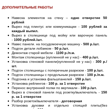
ДОПОЛНИТЕЛЬНЫЕ РАБОТЫ
Навеска элементов на стену –
одно отверстие 50
рублей
Вырез под плинтус или коммуникации -
100 рублей за
каждый выпил.
Вырез в столешнице под мойку или варочную панель
-
1000 рублей./шт.
Навес панели. на посудомоечную машину -
500 р./шт.
Подгон детали лобзиком -
50 р./шт.
Демонтаж старой мебели -
1100 р./п.м.
Монтаж столешницы (купленной не у нас) -
400 р./шт.
Установка стеновой панели(купленной не у нас) -
300 р./
шт.
Подгон столешницы с поперечным разрезом -
100 р./шт.
Подгон столешницы с продольным разрезом -
100 р./п.м.
Подгонка и установка фальшпанелей -
150 р./шт.
Установка рейлингов -
100 р. за 1 отверстие
Перенос внутренней полки по вертикали -
100 р./шт.
Вырез в стеновой панели под розетку/выключатель -
150
р. за 1 отверстие
Разбор розеток/выключателя -
договорная
Установка духовки и отдельно стоящей плиты(без