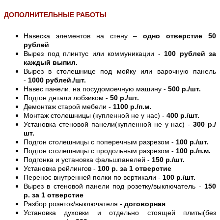
ДОПОЛНИТЕЛЬНЫЕ РАБОТЫ
Навеска элементов на стену –
одно отверстие 50
рублей
Вырез под плинтус или коммуникации -
100 рублей за
каждый выпил.
Вырез в столешнице под мойку или варочную панель
-
1000 рублей./шт.
Навес панели. на посудомоечную машину -
500 р./шт.
Подгон детали лобзиком -
50 р./шт.
Демонтаж старой мебели -
1100 р./п.м.
Монтаж столешницы (купленной не у нас) -
400 р./шт.
Установка стеновой панели(купленной не у нас) -
300 р./
шт.
Подгон столешницы с поперечным разрезом -
100 р./шт.
Подгон столешницы с продольным разрезом -
100 р./п.м.
Подгонка и установка фальшпанелей -
150 р./шт.
Установка рейлингов -
100 р. за 1 отверстие
Перенос внутренней полки по вертикали -
100 р./шт.
Вырез в стеновой панели под розетку/выключатель -
150
р. за 1 отверстие
Разбор розеток/выключателя -
договорная
Установка духовки и отдельно стоящей плиты(без