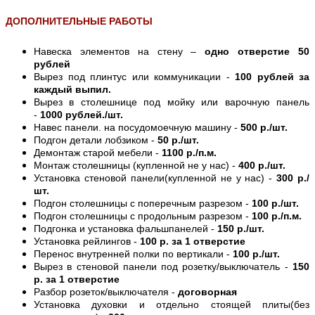
ДОПОЛНИТЕЛЬНЫЕ РАБОТЫ
Навеска элементов на стену –
одно отверстие 50
рублей
Вырез под плинтус или коммуникации -
100 рублей за
каждый выпил.
Вырез в столешнице под мойку или варочную панель
-
1000 рублей./шт.
Навес панели. на посудомоечную машину -
500 р./шт.
Подгон детали лобзиком -
50 р./шт.
Демонтаж старой мебели -
1100 р./п.м.
Монтаж столешницы (купленной не у нас) -
400 р./шт.
Установка стеновой панели(купленной не у нас) -
300 р./
шт.
Подгон столешницы с поперечным разрезом -
100 р./шт.
Подгон столешницы с продольным разрезом -
100 р./п.м.
Подгонка и установка фальшпанелей -
150 р./шт.
Установка рейлингов -
100 р. за 1 отверстие
Перенос внутренней полки по вертикали -
100 р./шт.
Вырез в стеновой панели под розетку/выключатель -
150
р. за 1 отверстие
Разбор розеток/выключателя -
договорная
Установка духовки и отдельно стоящей плиты(без