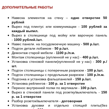
ДОПОЛНИТЕЛЬНЫЕ РАБОТЫ
Навеска элементов на стену –
одно отверстие 50
рублей
Вырез под плинтус или коммуникации -
100 рублей за
каждый выпил.
Вырез в столешнице под мойку или варочную панель
-
1000 рублей./шт.
Навес панели. на посудомоечную машину -
500 р./шт.
Подгон детали лобзиком -
50 р./шт.
Демонтаж старой мебели -
1100 р./п.м.
Монтаж столешницы (купленной не у нас) -
400 р./шт.
Установка стеновой панели(купленной не у нас) -
300 р./
шт.
Подгон столешницы с поперечным разрезом -
100 р./шт.
Подгон столешницы с продольным разрезом -
100 р./п.м.
Подгонка и установка фальшпанелей -
150 р./шт.
Установка рейлингов -
100 р. за 1 отверстие
Перенос внутренней полки по вертикали -
100 р./шт.
Вырез в стеновой панели под розетку/выключатель -
150
р. за 1 отверстие
Разбор розеток/выключателя -
договорная
Установка духовки и отдельно стоящей плиты(без