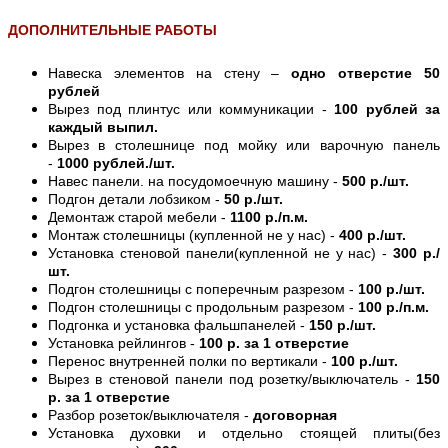
ДОПОЛНИТЕЛЬНЫЕ РАБОТЫ
Навеска элементов на стену –
одно отверстие 50
рублей
Вырез под плинтус или коммуникации -
100 рублей за
каждый выпил.
Вырез в столешнице под мойку или варочную панель
-
1000 рублей./шт.
Навес панели. на посудомоечную машину -
500 р./шт.
Подгон детали лобзиком -
50 р./шт.
Демонтаж старой мебели -
1100 р./п.м.
Монтаж столешницы (купленной не у нас) -
400 р./шт.
Установка стеновой панели(купленной не у нас) -
300 р./
шт.
Подгон столешницы с поперечным разрезом -
100 р./шт.
Подгон столешницы с продольным разрезом -
100 р./п.м.
Подгонка и установка фальшпанелей -
150 р./шт.
Установка рейлингов -
100 р. за 1 отверстие
Перенос внутренней полки по вертикали -
100 р./шт.
Вырез в стеновой панели под розетку/выключатель -
150
р. за 1 отверстие
Разбор розеток/выключателя -
договорная
Установка духовки и отдельно стоящей плиты(без