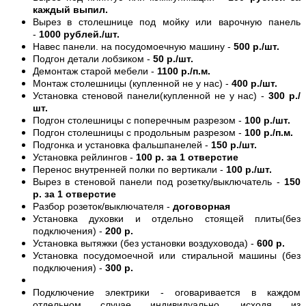
каждый выпил.
Вырез в столешнице под мойку или варочную панель
-
1000 рублей./шт.
Навес панели. на посудомоечную машину -
500 р./шт.
Подгон детали лобзиком -
50 р./шт.
Демонтаж старой мебели -
1100 р./п.м.
Монтаж столешницы (купленной не у нас) -
400 р./шт.
Установка стеновой панели(купленной не у нас) -
300 р./
шт.
Подгон столешницы с поперечным разрезом -
100 р./шт.
Подгон столешницы с продольным разрезом -
100 р./п.м.
Подгонка и установка фальшпанелей -
150 р./шт.
Установка рейлингов -
100 р. за 1 отверстие
Перенос внутренней полки по вертикали -
100 р./шт.
Вырез в стеновой панели под розетку/выключатель -
150
р. за 1 отверстие
Разбор розеток/выключателя -
договорная
Установка духовки и отдельно стоящей плиты(без
подключения) -
200 р.
Установка вытяжки (без установки воздуховода) -
600 р.
Установка посудомоечной или стиральной машины (без
подключения) -
300 р.
Подключение электрики - оговаривается в каждом
отдельном случае индивидуально, исходя из