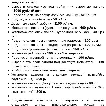
каждый выпил.
Вырез в столешнице под мойку или варочную панель
-
1000 рублей./шт.
Навес панели. на посудомоечную машину -
500 р./шт.
Подгон детали лобзиком -
50 р./шт.
Демонтаж старой мебели -
1100 р./п.м.
Монтаж столешницы (купленной не у нас) -
400 р./шт.
Установка стеновой панели(купленной не у нас) -
300 р./
шт.
Подгон столешницы с поперечным разрезом -
100 р./шт.
Подгон столешницы с продольным разрезом -
100 р./п.м.
Подгонка и установка фальшпанелей -
150 р./шт.
Установка рейлингов -
100 р. за 1 отверстие
Перенос внутренней полки по вертикали -
100 р./шт.
Вырез в стеновой панели под розетку/выключатель -
150
р. за 1 отверстие
Разбор розеток/выключателя -
договорная
Установка духовки и отдельно стоящей плиты(без
подключения) -
200 р.
Установка вытяжки (без установки воздуховода) -
600 р.
Установка посудомоечной или стиральной машины (без
подключения) -
300 р.
Подключение электрики - оговаривается в каждом
отдельном случае индивидуально, исходя из