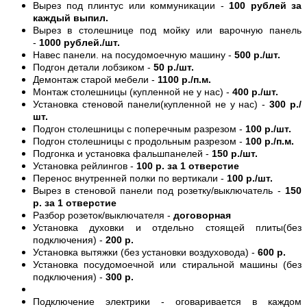
Вырез под плинтус или коммуникации -
100 рублей за
каждый выпил.
Вырез в столешнице под мойку или варочную панель
-
1000 рублей./шт.
Навес панели. на посудомоечную машину -
500 р./шт.
Подгон детали лобзиком -
50 р./шт.
Демонтаж старой мебели -
1100 р./п.м.
Монтаж столешницы (купленной не у нас) -
400 р./шт.
Установка стеновой панели(купленной не у нас) -
300 р./
шт.
Подгон столешницы с поперечным разрезом -
100 р./шт.
Подгон столешницы с продольным разрезом -
100 р./п.м.
Подгонка и установка фальшпанелей -
150 р./шт.
Установка рейлингов -
100 р. за 1 отверстие
Перенос внутренней полки по вертикали -
100 р./шт.
Вырез в стеновой панели под розетку/выключатель -
150
р. за 1 отверстие
Разбор розеток/выключателя -
договорная
Установка духовки и отдельно стоящей плиты(без
подключения) -
200 р.
Установка вытяжки (без установки воздуховода) -
600 р.
Установка посудомоечной или стиральной машины (без
подключения) -
300 р.
Подключение электрики - оговаривается в каждом