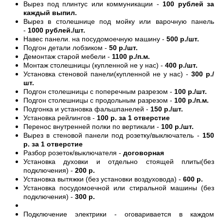
Вырез под плинтус или коммуникации -
100 рублей за
каждый выпил.
Вырез в столешнице под мойку или варочную панель
-
1000 рублей./шт.
Навес панели. на посудомоечную машину -
500 р./шт.
Подгон детали лобзиком -
50 р./шт.
Демонтаж старой мебели -
1100 р./п.м.
Монтаж столешницы (купленной не у нас) -
400 р./шт.
Установка стеновой панели(купленной не у нас) -
300 р./
шт.
Подгон столешницы с поперечным разрезом -
100 р./шт.
Подгон столешницы с продольным разрезом -
100 р./п.м.
Подгонка и установка фальшпанелей -
150 р./шт.
Установка рейлингов -
100 р. за 1 отверстие
Перенос внутренней полки по вертикали -
100 р./шт.
Вырез в стеновой панели под розетку/выключатель -
150
р. за 1 отверстие
Разбор розеток/выключателя -
договорная
Установка духовки и отдельно стоящей плиты(без
подключения) -
200 р.
Установка вытяжки (без установки воздуховода) -
600 р.
Установка посудомоечной или стиральной машины (без
подключения) -
300 р.
Подключение электрики - оговаривается в каждом